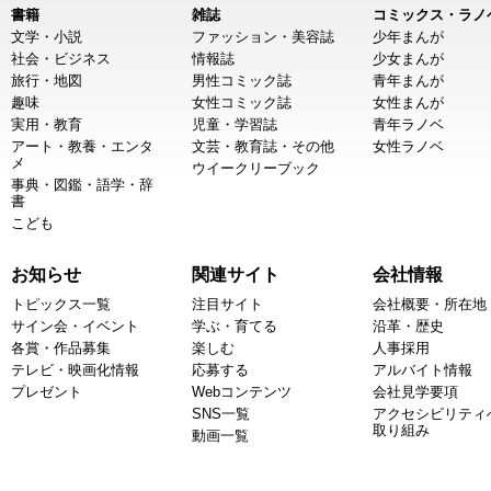
書籍
雑誌
コミックス・ラノ
文学・小説
ファッション・美容誌
少年まんが
社会・ビジネス
情報誌
少女まんが
旅行・地図
男性コミック誌
青年まんが
趣味
女性コミック誌
女性まんが
実用・教育
児童・学習誌
青年ラノベ
アート・教養・エンタ
文芸・教育誌・その他
女性ラノベ
メ
ウイークリーブック
事典・図鑑・語学・辞
書
こども
お知らせ
関連サイト
会社情報
トピックス一覧
注目サイト
会社概要・所在地
サイン会・イベント
学ぶ・育てる
沿革・歴史
各賞・作品募集
楽しむ
人事採用
テレビ・映画化情報
応募する
アルバイト情報
プレゼント
Webコンテンツ
会社見学要項
SNS一覧
アクセシビリティ
取り組み
動画一覧