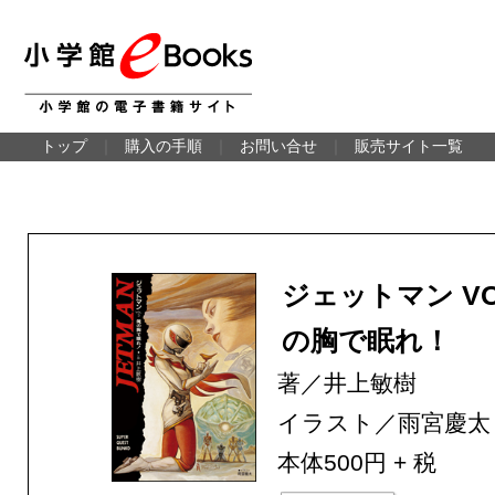
トップ
｜
購入の手順
｜
お問い合せ
｜
販売サイト一覧
ジェットマン VO
の胸で眠れ！
著／井上敏樹
イラスト／雨宮慶太
本体500円 + 税