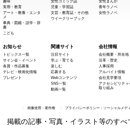
趣味
女性コミック誌
女性まんが
実用・教育
児童・学習誌
青年ラノベ
アート・教養・エンタ
文芸・教育誌・その他
女性ラノベ
メ
ウイークリーブック
事典・図鑑・語学・辞
書
こども
お知らせ
関連サイト
会社情報
トピックス一覧
注目サイト
会社概要・所在地
サイン会・イベント
学ぶ・育てる
沿革・歴史
各賞・作品募集
楽しむ
人事採用
テレビ・映画化情報
応募する
アルバイト情報
プレゼント
Webコンテンツ
会社見学要項
SNS一覧
アクセシビリティ
取り組み
動画一覧
画像使用・著作権
プライバシーポリシー・ソーシャルメデ
掲載の記事・写真・イラスト等のすべ