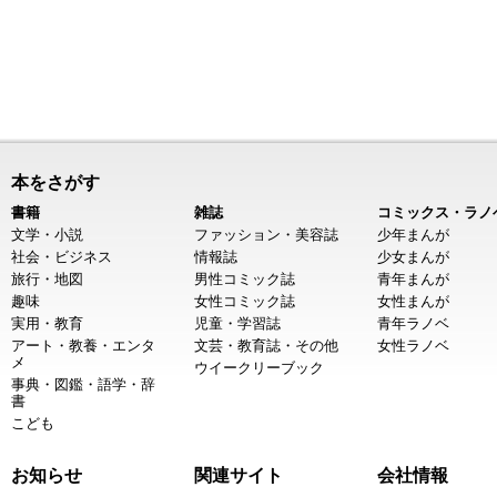
本をさがす
書籍
雑誌
コミックス・ラノ
文学・小説
ファッション・美容誌
少年まんが
社会・ビジネス
情報誌
少女まんが
旅行・地図
男性コミック誌
青年まんが
趣味
女性コミック誌
女性まんが
実用・教育
児童・学習誌
青年ラノベ
アート・教養・エンタ
文芸・教育誌・その他
女性ラノベ
メ
ウイークリーブック
事典・図鑑・語学・辞
書
こども
お知らせ
関連サイト
会社情報