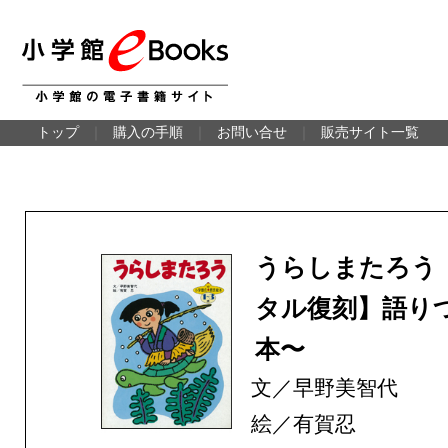
トップ
｜
購入の手順
｜
お問い合せ
｜
販売サイト一覧
うらしまたろう
タル復刻】語り
本〜
文／早野美智代
絵／有賀忍