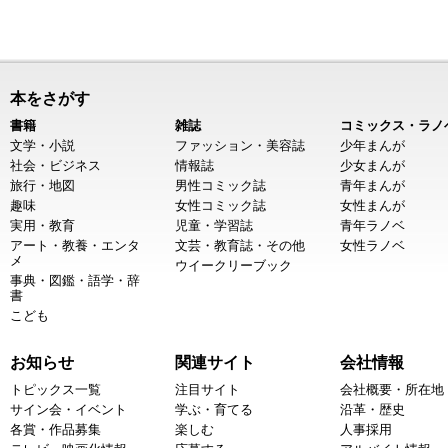
本をさがす
書籍
雑誌
コミックス・ラノ
文学・小説
ファッション・美容誌
少年まんが
社会・ビジネス
情報誌
少女まんが
旅行・地図
男性コミック誌
青年まんが
趣味
女性コミック誌
女性まんが
実用・教育
児童・学習誌
青年ラノベ
アート・教養・エンタ
文芸・教育誌・その他
女性ラノベ
メ
ウイークリーブック
事典・図鑑・語学・辞
書
こども
お知らせ
関連サイト
会社情報
トピックス一覧
注目サイト
会社概要・所在地
サイン会・イベント
学ぶ・育てる
沿革・歴史
各賞・作品募集
楽しむ
人事採用