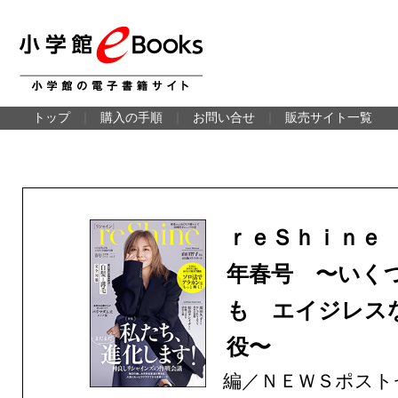
トップ
｜
購入の手順
｜
お問い合せ
｜
販売サイト一覧
ｒｅＳｈｉｎｅ
年春号 〜いく
も エイジレス
役〜
編／ＮＥＷＳポスト