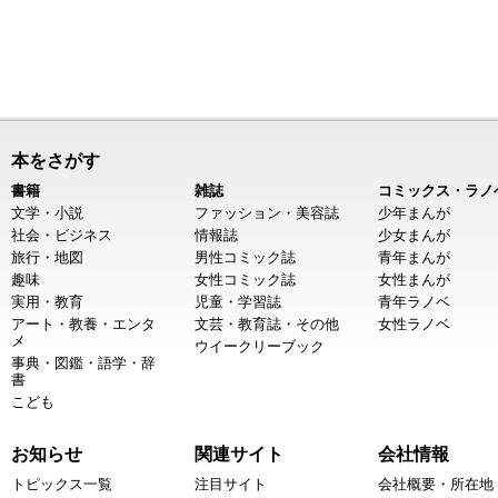
本をさがす
書籍
雑誌
コミックス・ラノ
文学・小説
ファッション・美容誌
少年まんが
社会・ビジネス
情報誌
少女まんが
旅行・地図
男性コミック誌
青年まんが
趣味
女性コミック誌
女性まんが
実用・教育
児童・学習誌
青年ラノベ
アート・教養・エンタ
文芸・教育誌・その他
女性ラノベ
メ
ウイークリーブック
事典・図鑑・語学・辞
書
こども
お知らせ
関連サイト
会社情報
トピックス一覧
注目サイト
会社概要・所在地