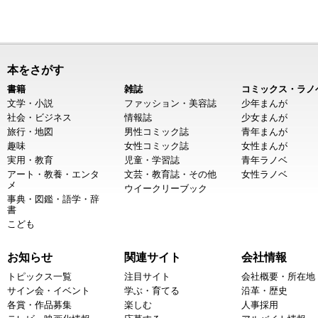
本をさがす
書籍
雑誌
コミックス・ラノ
文学・小説
ファッション・美容誌
少年まんが
社会・ビジネス
情報誌
少女まんが
旅行・地図
男性コミック誌
青年まんが
趣味
女性コミック誌
女性まんが
実用・教育
児童・学習誌
青年ラノベ
アート・教養・エンタ
文芸・教育誌・その他
女性ラノベ
メ
ウイークリーブック
事典・図鑑・語学・辞
書
こども
お知らせ
関連サイト
会社情報
トピックス一覧
注目サイト
会社概要・所在地
サイン会・イベント
学ぶ・育てる
沿革・歴史
各賞・作品募集
楽しむ
人事採用