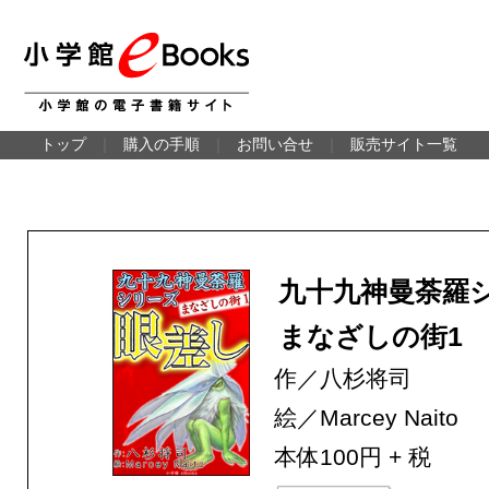
トップ
｜
購入の手順
｜
お問い合せ
｜
販売サイト一覧
九十九神曼荼羅
まなざしの街1
作／八杉将司
絵／Marcey Naito
本体100円 + 税