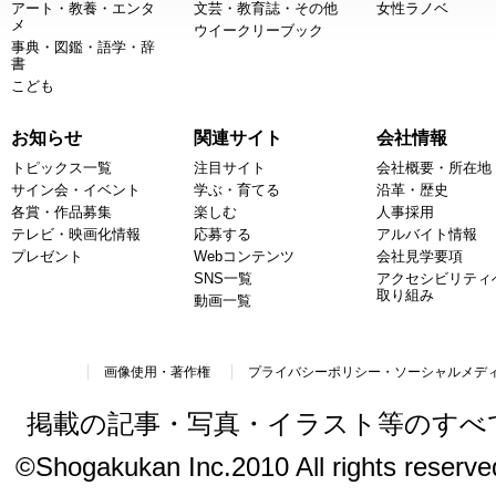
アート・教養・エンタ
文芸・教育誌・その他
女性ラノベ
メ
ウイークリーブック
事典・図鑑・語学・辞
書
こども
お知らせ
関連サイト
会社情報
トピックス一覧
注目サイト
会社概要・所在地
サイン会・イベント
学ぶ・育てる
沿革・歴史
各賞・作品募集
楽しむ
人事採用
テレビ・映画化情報
応募する
アルバイト情報
プレゼント
Webコンテンツ
会社見学要項
SNS一覧
アクセシビリティ
取り組み
動画一覧
画像使用・著作権
プライバシーポリシー・ソーシャルメデ
掲載の記事・写真・イラスト等のすべ
©Shogakukan Inc.2010 All rights reserved.