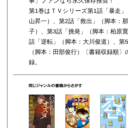
事」ファンなら永久保存推奨！
第1巻はＴＶシリーズ第1話「暴走」
山昇一）、第2話「救出」（脚本：
子）、第3話「挑発」（脚本：柏原寛
話「逆転」（脚本：大川俊道）、第
（脚本：田部俊行）〔書籍収録順〕
録。