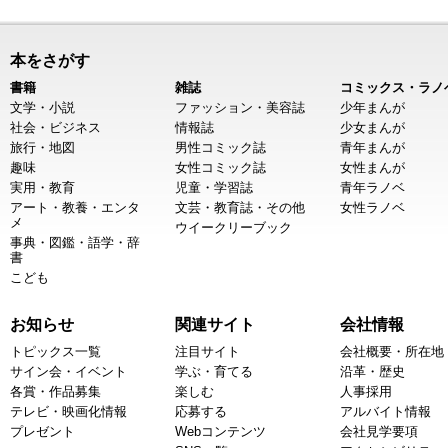
本をさがす
書籍
雑誌
コミックス・ラノ
文学・小説
ファッション・美容誌
少年まんが
社会・ビジネス
情報誌
少女まんが
旅行・地図
男性コミック誌
青年まんが
趣味
女性コミック誌
女性まんが
実用・教育
児童・学習誌
青年ラノベ
アート・教養・エンタ
文芸・教育誌・その他
女性ラノベ
メ
ウイークリーブック
事典・図鑑・語学・辞
書
こども
お知らせ
関連サイト
会社情報
トピックス一覧
注目サイト
会社概要・所在地
サイン会・イベント
学ぶ・育てる
沿革・歴史
各賞・作品募集
楽しむ
人事採用
テレビ・映画化情報
応募する
アルバイト情報
プレゼント
Webコンテンツ
会社見学要項