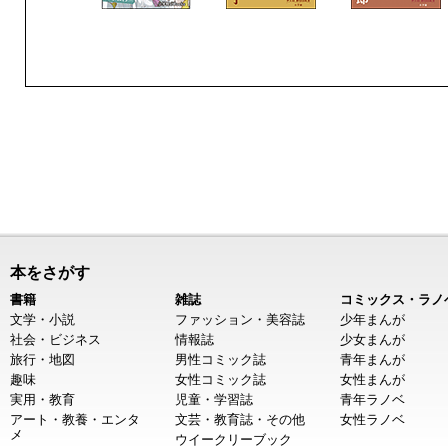
本をさがす
書籍
雑誌
コミックス・ラノ
文学・小説
ファッション・美容誌
少年まんが
社会・ビジネス
情報誌
少女まんが
旅行・地図
男性コミック誌
青年まんが
趣味
女性コミック誌
女性まんが
実用・教育
児童・学習誌
青年ラノベ
アート・教養・エンタ
文芸・教育誌・その他
女性ラノベ
メ
ウイークリーブック