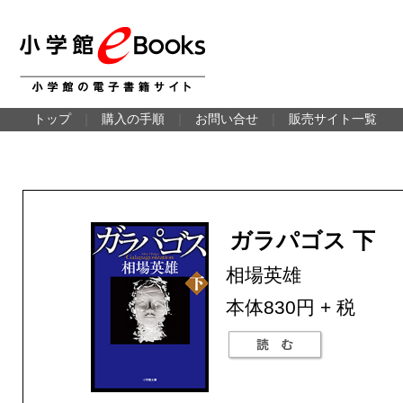
トップ
｜
購入の手順
｜
お問い合せ
｜
販売サイト一覧
ガラパゴス 下
相場英雄
本体830円 + 税