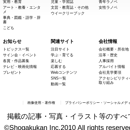
実用・教育
児童・学習誌
青年ラノベ
アート・教養・エンタ
文芸・教育誌・その他
女性ラノベ
メ
ウイークリーブック
事典・図鑑・語学・辞
書
こども
お知らせ
関連サイト
会社情報
トピックス一覧
注目サイト
会社概要・所在地
サイン会・イベント
学ぶ・育てる
沿革・歴史
各賞・作品募集
楽しむ
人事採用
テレビ・映画化情報
応募する
アルバイト情報
プレゼント
Webコンテンツ
会社見学要項
SNS一覧
アクセシビリティ
取り組み
動画一覧
画像使用・著作権
プライバシーポリシー・ソーシャルメデ
掲載の記事・写真・イラスト等のすべ
©Shogakukan Inc.2010 All rights reserved.