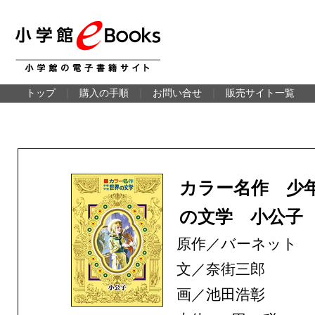
トップ
｜
購入の手順
｜
お問い合せ
｜
販売サイト一覧
カラー名作 少
の文学 小公子
原作／バーネット
文／奈街三郎
画／池田浩彰