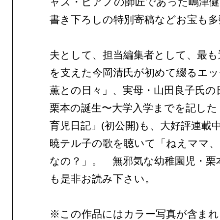
ャズ・ピアノの師匠であった嶋津健
書き下ろしの特別寄稿などお宝も多
夫として、担当編集者として、最も
を支えた今岡清氏が初めて綴るエッ
薫との日々」、実母・山田良子氏の
栗本の誕生〜大学入学までを記した
育児日記」(初公開)も、大好評連載
暁テル子の歌を聴いて「ねえママ、
なの？」。 無邪気な幼稚園児・栗
も是非お読み下さい。
※この作品にはカラー写真が含まれ