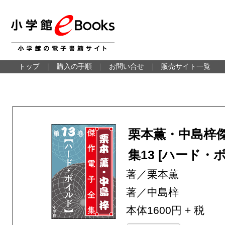
トップ
｜
購入の手順
｜
お問い合せ
｜
販売サイト一覧
栗本薫・中島梓
集13 [ハード・
著／栗本薫
著／中島梓
本体1600円 + 税