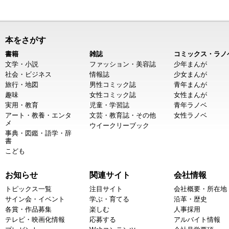
本をさがす
書籍
雑誌
コミックス・ラノ
文学・小説
ファッション・美容誌
少年まんが
社会・ビジネス
情報誌
少女まんが
旅行・地図
男性コミック誌
青年まんが
趣味
女性コミック誌
女性まんが
実用・教育
児童・学習誌
青年ラノベ
アート・教養・エンタ
文芸・教育誌・その他
女性ラノベ
メ
ウイークリーブック
事典・図鑑・語学・辞
書
こども
お知らせ
関連サイト
会社情報
トピックス一覧
注目サイト
会社概要・所在地
サイン会・イベント
学ぶ・育てる
沿革・歴史
各賞・作品募集
楽しむ
人事採用
テレビ・映画化情報
応募する
アルバイト情報