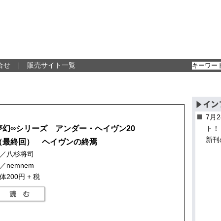
合せ
｜
販売サイト一覧
7月
夢幻∞シリーズ アンダー・ヘイヴン20
ト！
新刊
（最終回） ヘイヴンの終焉
／八杉将司
／nemnem
体200円 + 税