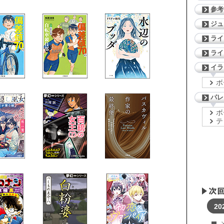
参考
ジ
ライ
ライ
イラ
ボ
パレ
ボ
テ
20