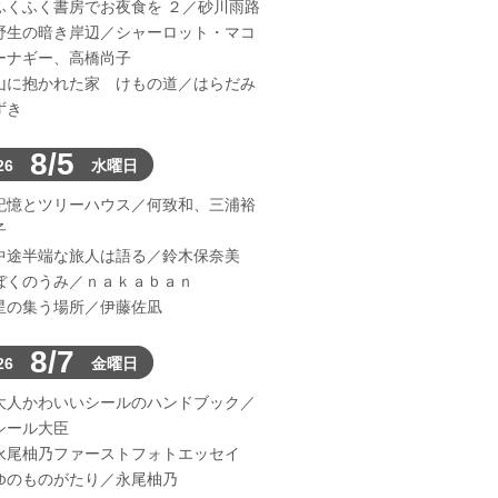
ふくふく書房でお夜食を ２／砂川雨路
野生の暗き岸辺／シャーロット・マコ
ーナギー、高橋尚子
山に抱かれた家 けもの道／はらだみ
ずき
8/5
26
水曜日
記憶とツリーハウス／何致和、三浦裕
子
中途半端な旅人は語る／鈴木保奈美
ぼくのうみ／ｎａｋａｂａｎ
星の集う場所／伊藤佐凪
8/7
26
金曜日
大人かわいいシールのハンドブック／
シール大臣
永尾柚乃ファーストフォトエッセイ
ゆのものがたり／永尾柚乃