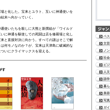
羅場と化した。宝来とユラト、互いに神通使いを
の結末へ向かっていく。
神通使いたちを殺しに大熊と新撰組が「ワイルド
互いに神通を駆使しての死闘は店を修羅場と化し
ベス
宝来と直接対決に向かう。すべての謎はそこで解
文芸
とは何モノなのか？が、宝来は天津島に破滅的な
ノン
はついにクライマックスを迎える。
社会
ビジ
人文
語学
暮ら
美容
写真
ガイ