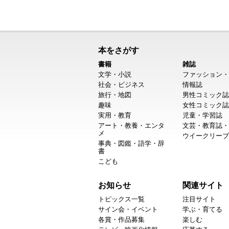
本をさがす
書籍
雑誌
文学・小説
ファッション・
社会・ビジネス
情報誌
旅行・地図
男性コミック誌
趣味
女性コミック誌
実用・教育
児童・学習誌
アート・教養・エンタ
文芸・教育誌・
メ
ウイークリーブ
事典・図鑑・語学・辞
書
こども
お知らせ
関連サイト
トピックス一覧
注目サイト
サイン会・イベント
学ぶ・育てる
各賞・作品募集
楽しむ