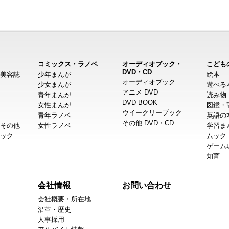
コミックス・ラノベ
オーディオブック・
こども
DVD・CD
美容誌
少年まんが
絵本
オーディオブック
少女まんが
遊べる
アニメ DVD
青年まんが
読み物
DVD BOOK
女性まんが
図鑑・
ウイークリーブック
青年ラノベ
英語の
その他 DVD・CD
その他
女性ラノベ
学習ま
ック
ムック
ゲーム
知育
会社情報
お問い合わせ
会社概要・所在地
沿革・歴史
人事採用