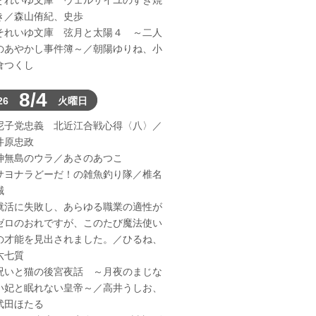
それいゆ文庫 ヴェルサイユのすき焼
き／森山侑紀、史歩
それいゆ文庫 弦月と太陽４ ～二人
のあやかし事件簿～／朝陽ゆりね、小
倉つくし
8/4
26
火曜日
尼子党忠義 北近江合戦心得〈八〉／
井原忠政
神無島のウラ／あさのあつこ
サヨナラどーだ！の雑魚釣り隊／椎名
誠
就活に失敗し、あらゆる職業の適性が
ゼロのおれですが、このたび魔法使い
の才能を見出されました。／ひるね、
六七質
呪いと猫の後宮夜話 ～月夜のまじな
い妃と眠れない皇帝～／高井うしお、
武田ほたる