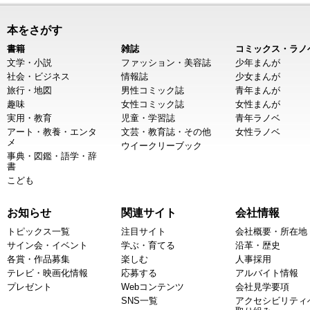
本をさがす
書籍
雑誌
コミックス・ラノ
文学・小説
ファッション・美容誌
少年まんが
社会・ビジネス
情報誌
少女まんが
旅行・地図
男性コミック誌
青年まんが
趣味
女性コミック誌
女性まんが
実用・教育
児童・学習誌
青年ラノベ
アート・教養・エンタ
文芸・教育誌・その他
女性ラノベ
メ
ウイークリーブック
事典・図鑑・語学・辞
書
こども
お知らせ
関連サイト
会社情報
トピックス一覧
注目サイト
会社概要・所在地
サイン会・イベント
学ぶ・育てる
沿革・歴史
各賞・作品募集
楽しむ
人事採用
テレビ・映画化情報
応募する
アルバイト情報
プレゼント
Webコンテンツ
会社見学要項
SNS一覧
アクセシビリティ