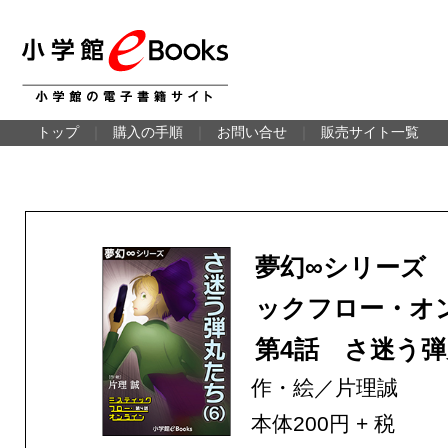
トップ
｜
購入の手順
｜
お問い合せ
｜
販売サイト一覧
夢幻∞シリーズ
ックフロー・オ
第4話 さ迷う弾丸
作・絵／片理誠
本体200円 + 税