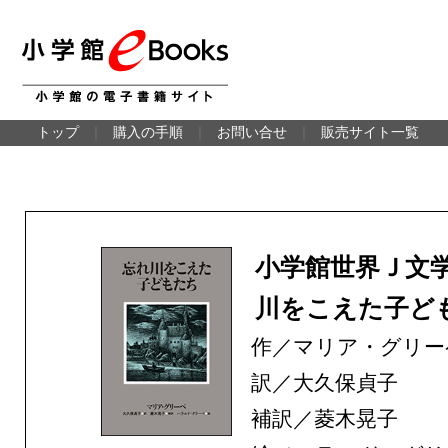
トップ
｜
購入の手順
｜
お問い合せ
｜
販売サイト一覧
小学館世界Ｊ文
川をこえた子ど
作／マリア・グリー
訳／大久保貞子
補訳／菱木晃子