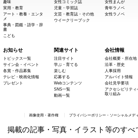
趣味
女性コミック誌
女性まんが
実用・教育
児童・学習誌
青年ラノベ
アート・教養・エンタ
文芸・教育誌・その他
女性ラノベ
メ
ウイークリーブック
事典・図鑑・語学・辞
書
こども
お知らせ
関連サイト
会社情報
トピックス一覧
注目サイト
会社概要・所在地
サイン会・イベント
学ぶ・育てる
沿革・歴史
各賞・作品募集
楽しむ
人事採用
テレビ・映画化情報
応募する
アルバイト情報
プレゼント
Webコンテンツ
会社見学要項
SNS一覧
アクセシビリティ
取り組み
動画一覧
画像使用・著作権
プライバシーポリシー・ソーシャルメデ
掲載の記事・写真・イラスト等のすべ