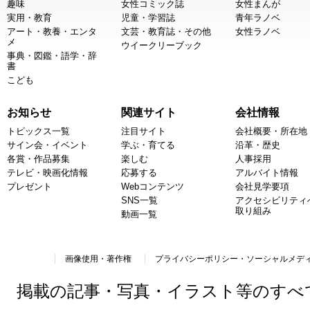
趣味
女性コミック誌
女性まんが
実用・教育
児童・学習誌
青年ラノベ
アート・教養・エンタ
文芸・教育誌・その他
女性ラノベ
メ
ウイークリーブック
事典・図鑑・語学・辞
書
こども
お知らせ
関連サイト
会社情報
トピックス一覧
注目サイト
会社概要・所在地
サイン会・イベント
学ぶ・育てる
沿革・歴史
各賞・作品募集
楽しむ
人事採用
テレビ・映画化情報
応募する
アルバイト情報
プレゼント
Webコンテンツ
会社見学要項
SNS一覧
アクセシビリティ
取り組み
動画一覧
画像使用・著作権
プライバシーポリシー・ソーシャルメデ
掲載の記事・写真・イラスト等のすべ