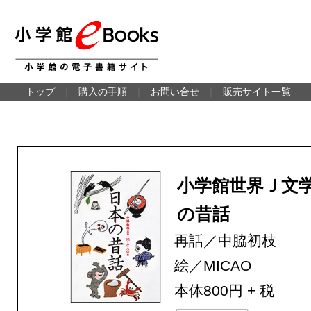
トップ
｜
購入の手順
｜
お問い合せ
｜
販売サイト一覧
小学館世界Ｊ文
の昔話
再話／中脇初枝
絵／MICAO
本体800円 + 税