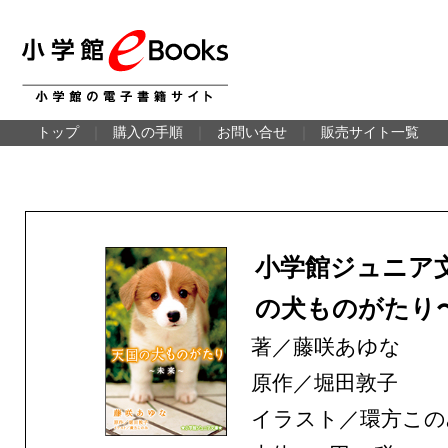
トップ
｜
購入の手順
｜
お問い合せ
｜
販売サイト一覧
小学館ジュニア
の犬ものがたり
著／藤咲あゆな
原作／堀田敦子
イラスト／環方この