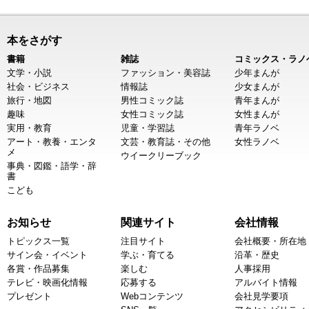
本をさがす
書籍
雑誌
コミックス・ラノ
文学・小説
ファッション・美容誌
少年まんが
社会・ビジネス
情報誌
少女まんが
旅行・地図
男性コミック誌
青年まんが
趣味
女性コミック誌
女性まんが
実用・教育
児童・学習誌
青年ラノベ
アート・教養・エンタ
文芸・教育誌・その他
女性ラノベ
メ
ウイークリーブック
事典・図鑑・語学・辞
書
こども
お知らせ
関連サイト
会社情報
トピックス一覧
注目サイト
会社概要・所在地
サイン会・イベント
学ぶ・育てる
沿革・歴史
各賞・作品募集
楽しむ
人事採用
テレビ・映画化情報
応募する
アルバイト情報
プレゼント
Webコンテンツ
会社見学要項