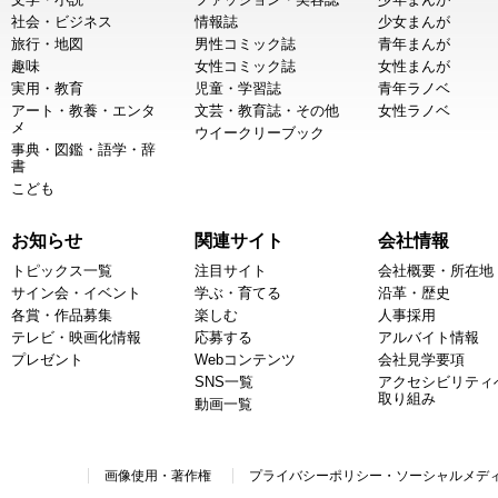
社会・ビジネス
情報誌
少女まんが
旅行・地図
男性コミック誌
青年まんが
趣味
女性コミック誌
女性まんが
実用・教育
児童・学習誌
青年ラノベ
アート・教養・エンタ
文芸・教育誌・その他
女性ラノベ
メ
ウイークリーブック
事典・図鑑・語学・辞
書
こども
お知らせ
関連サイト
会社情報
トピックス一覧
注目サイト
会社概要・所在地
サイン会・イベント
学ぶ・育てる
沿革・歴史
各賞・作品募集
楽しむ
人事採用
テレビ・映画化情報
応募する
アルバイト情報
プレゼント
Webコンテンツ
会社見学要項
SNS一覧
アクセシビリティ
取り組み
動画一覧
画像使用・著作権
プライバシーポリシー・ソーシャルメデ