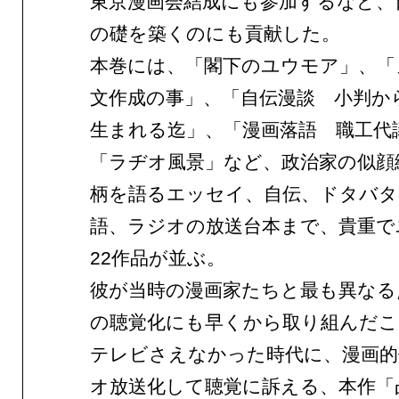
東京漫画会結成にも参加するなど、
の礎を築くのにも貢献した。
本巻には、「閣下のユウモア」、「
文作成の事」、「自伝漫談 小判か
生まれる迄」、「漫画落語 職工代
「ラヂオ風景」など、政治家の似顔
柄を語るエッセイ、自伝、ドタバタ
語、ラジオの放送台本まで、貴重で
22作品が並ぶ。
彼が当時の漫画家たちと最も異なる
の聴覚化にも早くから取り組んだこ
テレビさえなかった時代に、漫画的
オ放送化して聴覚に訴える、本作「