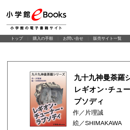
トップ
｜
購入の手順
｜
お問い合せ
｜
販売サイト一覧
九十九神曼荼羅
レギオン･チュー
プソディ
作／片理誠
絵／SHIMAKAWA