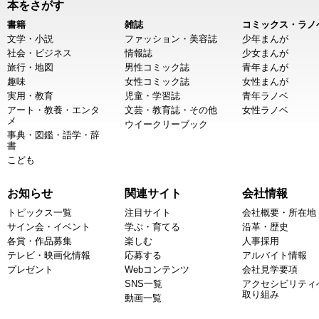
本をさがす
書籍
雑誌
コミックス・ラノ
文学・小説
ファッション・美容誌
少年まんが
社会・ビジネス
情報誌
少女まんが
旅行・地図
男性コミック誌
青年まんが
趣味
女性コミック誌
女性まんが
実用・教育
児童・学習誌
青年ラノベ
アート・教養・エンタ
文芸・教育誌・その他
女性ラノベ
メ
ウイークリーブック
事典・図鑑・語学・辞
書
こども
お知らせ
関連サイト
会社情報
トピックス一覧
注目サイト
会社概要・所在地
サイン会・イベント
学ぶ・育てる
沿革・歴史
各賞・作品募集
楽しむ
人事採用
テレビ・映画化情報
応募する
アルバイト情報
プレゼント
Webコンテンツ
会社見学要項
SNS一覧
アクセシビリティ
取り組み
動画一覧