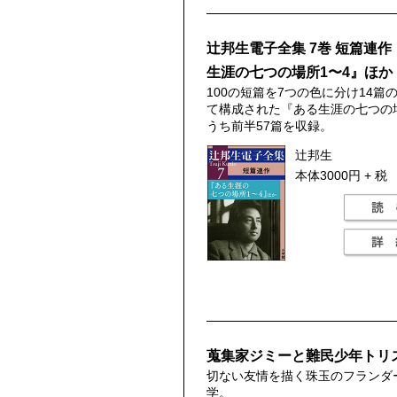
辻邦生電子全集 7巻 短篇連
生涯の七つの場所1〜4』ほか
100の短篇を7つの色に分け14篇
て構成された『ある生涯の七つの
うち前半57篇を収録。
辻邦生
本体3000円 + 税
蒐集家ジミーと難民少年トリ
切ない友情を描く珠玉のフランダ
学。