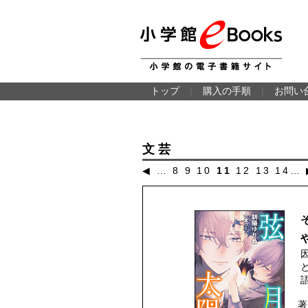
トップ
｜
購入の手順
｜
お問い
文芸
◀
…
8
9
10
11
12
13
14
…
著