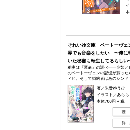
イ
本
それいゆ文庫 ベートーヴェ
界でも音楽をしたい 〜俺に
いた秘書も転生してるらしい
稲妻は『運命』の調べ——突如と
のベートーヴェンの記憶が蘇った
ィヒ。そして婚約者はあのシンド
著／朱音ゆうひ
イラスト／あらら
本体700円 + 税