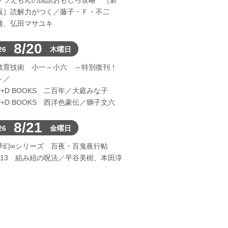
ドラえもんの国語おもしろ攻略 ［新
版］読解力がつく／藤子・Ｆ・不二
雄、弘田マサユキ
8/20
26
木曜日
教育技術 小一～小六 ～特別復刊！
～／
P+D BOOKS 二百年／大庭みな子
P+D BOOKS 西洋色豪伝／獅子文六
8/21
26
金曜日
夢幻∞シリーズ 百夜・百鬼夜行帖
113 組み紐の呪法／平谷美樹、本田淳