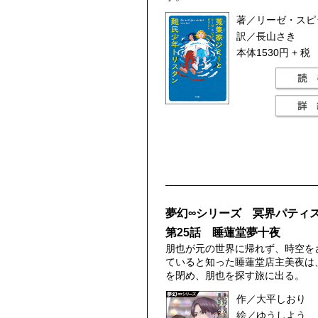
著／リーゼ・スピ
訳／長山さき
本体1530円 + 税
夢幻∞シリーズ 冥界パテ
第25話 睡蓮堂夢十夜
朋也が元の世界に帰れず、時空を
ていると知った睡蓮堂店主美夜は
を閉め、朋也を探す旅に出る。
作／大平しおり
絵／ゆうしよう