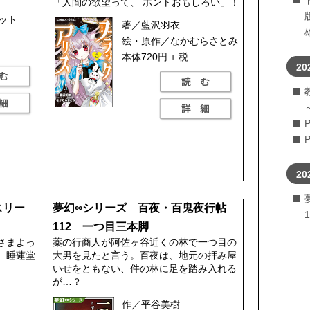
「人間の欲望って、 ホントおもしろい」！
ット
著／藍沢羽衣
絵・原作／なかむらさとみ
本体720円 + 税
20
20
ィスリー
夢幻∞シリーズ 百夜・百鬼夜行帖
112 一つ目三本脚
さまよっ
薬の行商人が阿佐ヶ谷近くの林で一つ目の
、睡蓮堂
大男を見たと言う。百夜は、地元の拝み屋
いせをともない、件の林に足を踏み入れる
が…？
作／平谷美樹