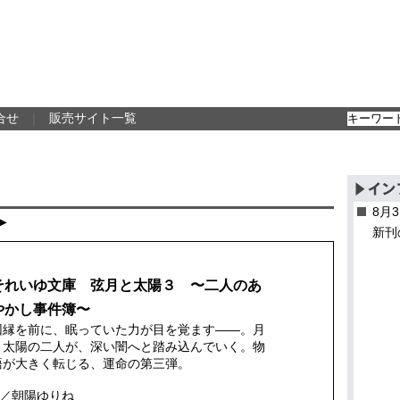
合せ
｜
販売サイト一覧
8月
▶
新刊
それいゆ文庫 弦月と太陽３ 〜二人のあ
やかし事件簿〜
因縁を前に、眠っていた力が目を覚ます——。月
と太陽の二人が、深い闇へと踏み込んでいく。物
語が大きく転じる、運命の第三弾。
／朝陽ゆりね