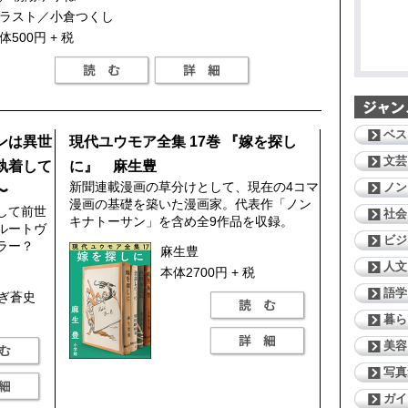
ラスト／小倉つくし
体500円 + 税
ベス
ンは異世
現代ユウモア全集 17巻 『嫁を探し
文芸
執着して
に』 麻生豊
新聞連載漫画の草分けとして、現在の4コマ
ノン
〜
漫画の基礎を築いた漫画家。代表作「ノン
して前世
社会
キナトーサン」を含め全9作品を収録。
ルートヴ
ビジ
ラー？
麻生豊
人文
本体2700円 + 税
語学
ぎ蒼史
暮ら
美容
写真
ガイ