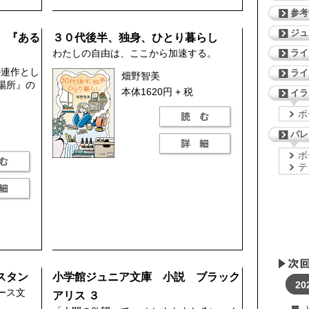
参考
ジ
作 『ある
３０代後半、独身、ひとり暮らし
わたしの自由は、ここから加速する。
ライ
の連作とし
ライ
畑野智美
場所』の
本体1620円 + 税
イラ
ボ
パレ
ボ
テ
スタン
小学館ジュニア文庫 小説 ブラック
20
ース文
アリス ３