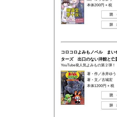
本体200円 + 税
コロコロよみもノベル まい
ターズ 出口のない洋館と亡
YouTube発人気よみもの第２弾！
著・作／永井ゆう
著・文／古城宏
本体1200円 + 税