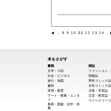
◀
…
8
9
10
11
12
13
14
…
本をさがす
書籍
雑誌
文学・小説
ファッション・
社会・ビジネス
情報誌
旅行・地図
男性コミック誌
趣味
女性コミック誌
実用・教育
児童・学習誌
アート・教養・エンタ
文芸・教育誌・
メ
ウイークリーブ
事典・図鑑・語学・辞
書