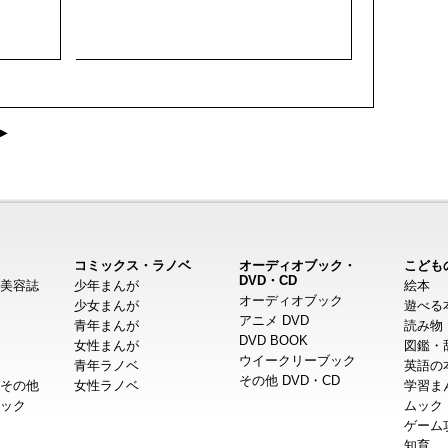
▶
コミックス・ラノベ
オーディオブック・
こども
DVD・CD
美容誌
少年まんが
絵本
オーディオブック
少女まんが
遊べる
アニメ DVD
青年まんが
読み物
DVD BOOK
女性まんが
図鑑・
ウイークリーブック
青年ラノベ
英語の
その他 DVD・CD
その他
女性ラノベ
学習ま
ック
ムック
ゲーム
知育