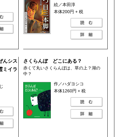
絵／本田淳
本体200円 + 税
ぜんシス
さくらんぼ どこにある？
赤くて丸いさくらんぼは、草の上？湖の
霊ミイラ
中？
作／ハダヨシコ
じ
本体1260円 + 税