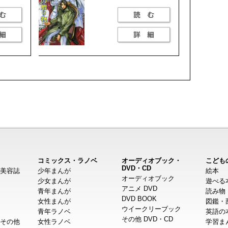
コミックス・ラノベ
オーディオブック・
こども
DVD・CD
美容誌
少年まんが
絵本
オーディオブック
少女まんが
遊べる
アニメ DVD
青年まんが
読み物
DVD BOOK
女性まんが
図鑑・
ウイークリーブック
青年ラノベ
英語の
その他 DVD・CD
その他
女性ラノベ
学習ま