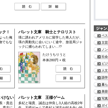
ック！
パレット文庫 騎士とテロリスト
ベス
なった俺
瑛に誘われアメリカに留学した将人だが、
物でもな
瑛の異動先に会いにいく途中、放送局ジャ
文芸
ックに捕らわれてしまい…!?
ノン
たけうちりうと
社会
本体280円 + 税
ビジ
人文
語学
暮ら
美容
いけない
パレット文庫 王様ゲーム
写真
長・貴志
多紀と瑞貴、誠志は仲良し3人組の高校2年
ガイ
、貴志に
生。王様ゲームで多紀と誠志が付き合い始