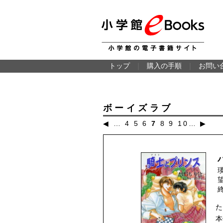
トップ
｜
購入の手順
｜
お問い
ボーイズラブ
◀
…
4
5
6
7
8
9
10
…
▶
終
た
本