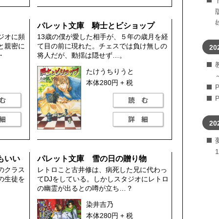
パレット文庫 騎士とビショップ
ジオに頻
13歳の僕が愛した相手が、５年の歳月を経
と親密に
て目の前に現れた。チェスでは負け無しの
20
・
将人だが、動揺は隠せず…。
たけうちりうと
本体280円 + 税
20
もいい
パレット文庫 雪の日の贈り物
のクラス
レトロこと古井修は、病死した兄に代わっ
の生徒を
てDJをしている。しかしスタジオにレトロ
の幽霊が出るとの噂が立ち…？
染井吉乃
本体280円 + 税