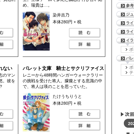
め、瑞貴は…。
参考
ジ
染井吉乃
本体280円 + 税
ライ
ライ
イラ
ボ
パレ
ボ
れない
パレット文庫 騎士とサクリファイス
テ
志のマン
レニーから48時間ハンガーウォークラリー
悠。彼を
の挑戦を受けた将人。朦朧とする意識の中
?
で、将人は瑛のことを思っていた。
たけうちりうと
本体280円 + 税
20