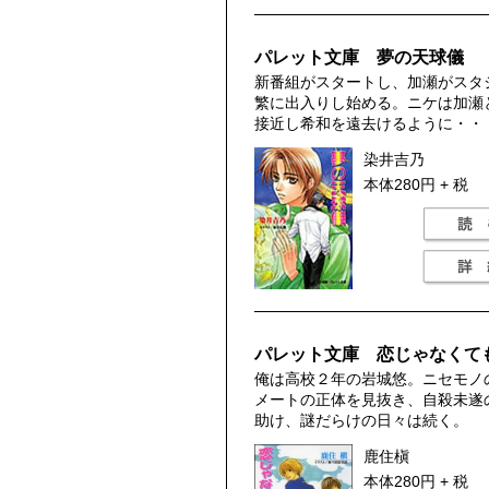
パレット文庫 夢の天球儀
新番組がスタートし、加瀬がスタ
繁に出入りし始める。ニケは加瀬
接近し希和を遠去けるように・・
染井吉乃
本体280円 + 税
パレット文庫 恋じゃなくて
俺は高校２年の岩城悠。ニセモノ
メートの正体を見抜き、自殺未遂
助け、謎だらけの日々は続く。
鹿住槇
本体280円 + 税