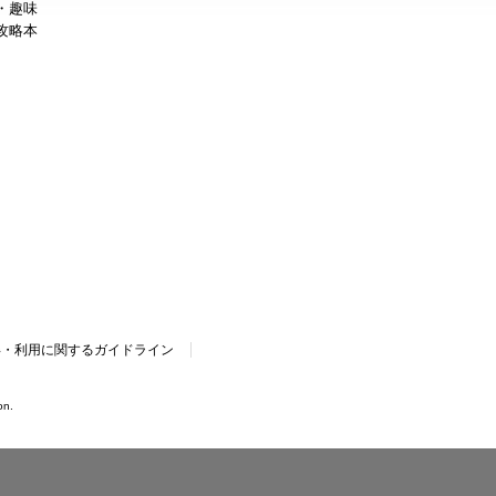
・趣味
攻略本
得・利用に関するガイドライン
on.