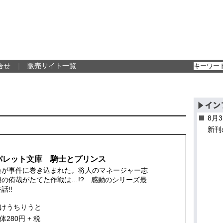
合せ
｜
販売サイト一覧
8月
新刊
パレット文庫 騎士とプリンス
瑛が事件に巻き込まれた。将人のマネージャー志
望の侑哉がたてた作戦は…!? 感動のシリーズ最
話!!
けうちりうと
体280円 + 税