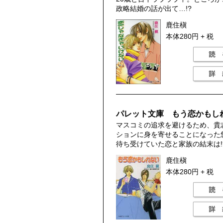
政略結婚の話が出て…!?
鹿住槇
本体280円 + 税
パレット文庫 もう恋かもし
マスコミの追求を避けるため、貴
ションに身を寄せることになった
待ち受けていた恋と家族の結末は!
鹿住槇
本体280円 + 税