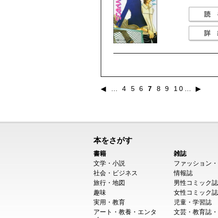
◀
…
4
5
6
7
8
9
10
…
▶
本をさがす
書籍
雑誌
文学・小説
ファッション・
社会・ビジネス
情報誌
旅行・地図
男性コミック誌
趣味
女性コミック誌
実用・教育
児童・学習誌
アート・教養・エンタ
文芸・教育誌・