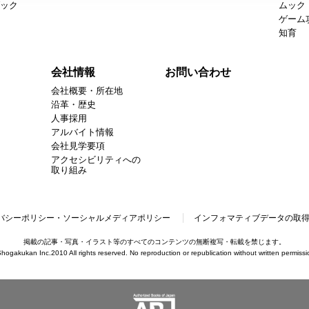
ック
ムック
ゲーム
知育
会社情報
お問い合わせ
会社概要・所在地
沿革・歴史
人事採用
アルバイト情報
会社見学要項
アクセシビリティへの
取り組み
バシーポリシー・ソーシャルメディアポリシー
インフォマティブデータの取
掲載の記事・写真・イラスト等のすべてのコンテンツの無断複写・転載を禁じます。
hogakukan Inc.2010 All rights reserved. No reproduction or republication without written permissi