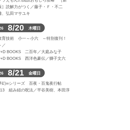
ドラえもんの国語おもしろ攻略 ［新
版］読解力がつく／藤子・Ｆ・不二
雄、弘田マサユキ
8/20
26
木曜日
教育技術 小一～小六 ～特別復刊！
～／
P+D BOOKS 二百年／大庭みな子
P+D BOOKS 西洋色豪伝／獅子文六
8/21
26
金曜日
夢幻∞シリーズ 百夜・百鬼夜行帖
113 組み紐の呪法／平谷美樹、本田淳