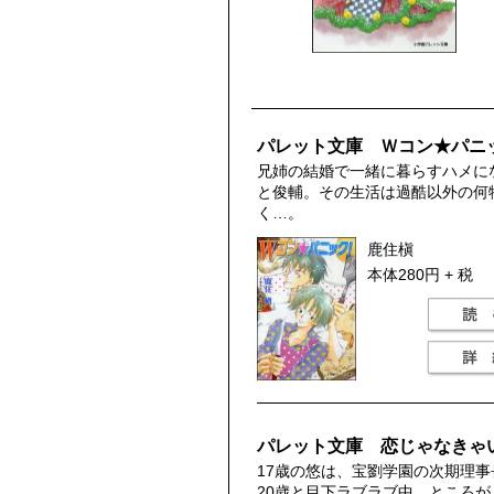
パレット文庫 Ｗコン★パニ
兄姉の結婚で一緒に暮らすハメに
と俊輔。その生活は過酷以外の何
く…。
鹿住槇
本体280円 + 税
パレット文庫 恋じゃなきゃ
17歳の悠は、宝劉学園の次期理事
20歳と目下ラブラブ中。ところが