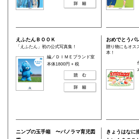
えふたんＢＯＯＫ
おめでとうパ
「えふたん」初の公式写真集！
贈り物にもオス
本！
編／ＤＩＭＥブランド室
本体1800円 + 税
ニンプの玉手箱 〜パノラマ育児図
きょうはなに