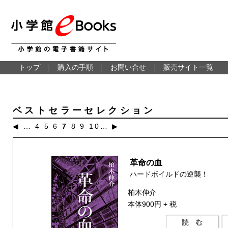
トップ
｜
購入の手順
｜
お問い合せ
｜
販売サイト一覧
ベストセラーセレクション
◀
…
4
5
6
7
8
9
10
…
▶
革命の血
ハードボイルドの逆襲！
柏木伸介
本体900円 + 税