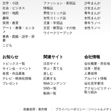
文学・小説
ファッション・美容誌
少年まんが
社会・ビジネス
情報誌
少女まんが
旅行・地図
男性コミック誌
青年まんが
趣味
女性コミック誌
女性まんが
実用・教育
児童・学習誌
青年ラノベ
アート・教養・エンタ
文芸・教育誌・その他
女性ラノベ
メ
ウイークリーブック
事典・図鑑・語学・辞
書
こども
お知らせ
関連サイト
会社情報
トピックス一覧
注目サイト
会社概要・所在地
サイン会・イベント
学ぶ・育てる
沿革・歴史
各賞・作品募集
楽しむ
人事採用
テレビ・映画化情報
応募する
アルバイト情報
プレゼント
Webコンテンツ
会社見学要項
SNS一覧
アクセシビリティ
取り組み
動画一覧
画像使用・著作権
プライバシーポリシー・ソーシャルメデ