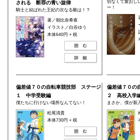
切なくて愛おし
される 断罪の青い旋律
ー！
騎士と結ばれた王妃の次なる敵は！？
著／朝比奈希夜
イラスト／白谷ゆう
本体640円 + 税
偏差値７０の自転車競技部 ステージ
偏差値７０の
１ 中学受験編
２ 高校入学
僕たちに行けない場所なんてない！
まさか、僕が新
松尾清貴
本体730円 + 税