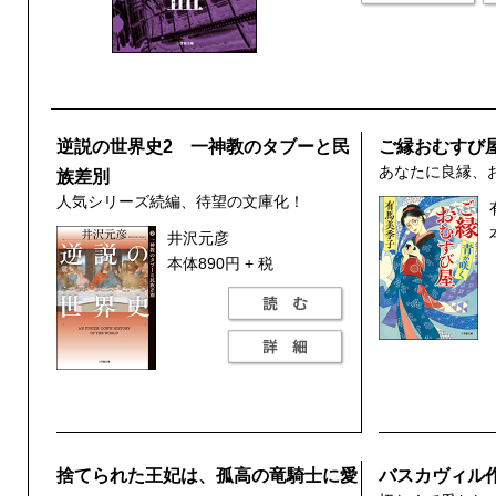
逆説の世界史2 一神教のタブーと民
ご縁おむすび
あなたに良縁、
族差別
人気シリーズ続編、待望の文庫化！
井沢元彦
本体890円 + 税
捨てられた王妃は、孤高の竜騎士に愛
バスカヴィル