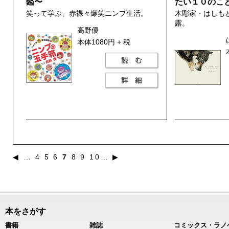
鑑〜
たい１０のこ
笑って学ぶ、赤裸々爆笑ニンプ生活。
木彫家・はしも
露。
高野優
本体1080円 + 税
◀
…
4
5
6
7
8
9
10
…
▶
本をさがす
書籍
雑誌
コミックス・ラノ