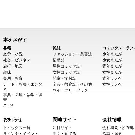
本をさがす
書籍
雑誌
コミックス・ラノ
文学・小説
ファッション・美容誌
少年まんが
社会・ビジネス
情報誌
少女まんが
旅行・地図
男性コミック誌
青年まんが
趣味
女性コミック誌
女性まんが
実用・教育
児童・学習誌
青年ラノベ
アート・教養・エンタ
文芸・教育誌・その他
女性ラノベ
メ
ウイークリーブック
事典・図鑑・語学・辞
書
こども
お知らせ
関連サイト
会社情報
トピックス一覧
注目サイト
会社概要・所在地
サイン会・イベント
学ぶ・育てる
沿革・歴史