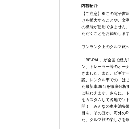
【ご注意】※この電子書
けを拡大することや、文
の機能が使用できません
ただくことをお勧めしま
ワンランク上のクルマ旅
「BE-PAL」が全国で
ン、トレーラー等のオー
きました。また、ビギナ
説、レンタル車での「は
た最新車36台を徹底分析
に味わえます。さらに、
をカスタムして各地でソ
開！ みんなの車中泊失
目を。そのほか、海外のR
た、クルマ旅の楽しさを