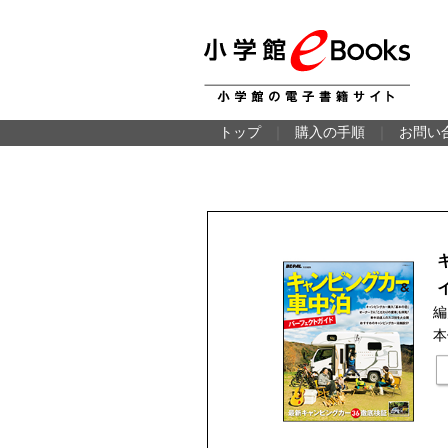
トップ
｜
購入の手順
｜
お問い
編
本