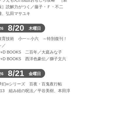
ドラえもんの国語おもしろ攻略 ［新
版］読解力がつく／藤子・Ｆ・不二
雄、弘田マサユキ
8/20
26
木曜日
教育技術 小一～小六 ～特別復刊！
～／
P+D BOOKS 二百年／大庭みな子
P+D BOOKS 西洋色豪伝／獅子文六
8/21
26
金曜日
夢幻∞シリーズ 百夜・百鬼夜行帖
113 組み紐の呪法／平谷美樹、本田淳