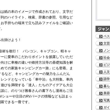
籍は紙の本のイメージで作成されており、文字だ
字列のハイライト、検索、辞書の参照、引用など
。お手持ちの端末で立ち読みファイルをご確認い
す。
ベス
へ出掛けよう！
文芸
ノン
総力取材を敢行！ バンコン、キャブコン、軽キャ
ナーに愛車のこだわりポイントを披露していただ
社会
ー向けに車種の違いや維持方法等の基礎知識を解
ビジ
じめての家族キャンピングカー旅」にも密着。ま
人文
するなど、キャンピングカーの魅力をふんだん
語学
トレンドとなっている「車中泊」も大特集。車内
ト遊びを満喫する「達人」たちのアイデアも大公
暮ら
敗談に、のりつけ雅春さんの書下ろし漫画もご注
美容
Vショーや注目のRVパークの情報なども詰まっ
写真
網羅できる一冊です。
ガイ