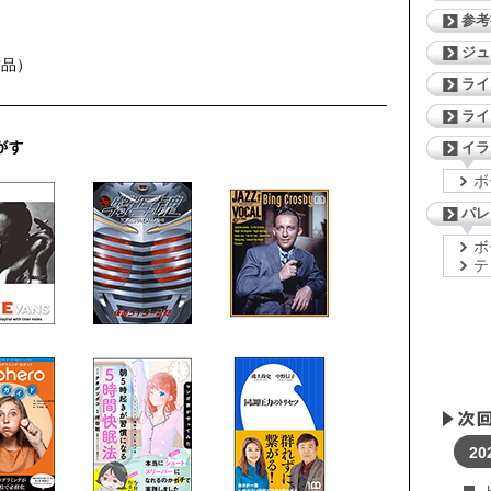
。
参考
ジ
作品）
ライ
ライ
イラ
ボ
パレ
ボ
テ
20