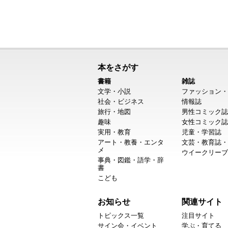
本をさがす
書籍
雑誌
文学・小説
ファッション・
社会・ビジネス
情報誌
旅行・地図
男性コミック誌
趣味
女性コミック誌
実用・教育
児童・学習誌
アート・教養・エンタ
文芸・教育誌・
メ
ウイークリーブ
事典・図鑑・語学・辞
書
こども
お知らせ
関連サイト
トピックス一覧
注目サイト
サイン会・イベント
学ぶ・育てる