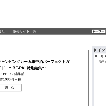
合せ
｜
販売サイト一覧
8月
キャンピングカー＆車中泊パーフェクトガ
新刊
イド 〜BE-PAL特別編集〜
／BE-PAL編集部
体1080円 + 税