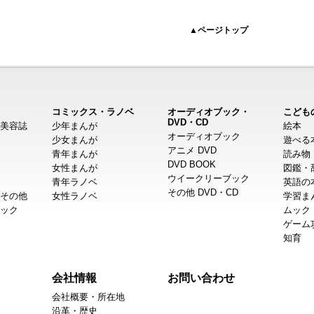
▲ページトップ
コミックス・ラノベ
オーディオブック・
こども
DVD・CD
美容誌
少年まんが
絵本
オーディオブック
少女まんが
遊べる
アニメ DVD
青年まんが
読み物
DVD BOOK
女性まんが
図鑑・
ウイークリーブック
青年ラノベ
英語の
その他 DVD・CD
その他
女性ラノベ
学習ま
ック
ムック
ゲーム
知育
会社情報
お問い合わせ
会社概要・所在地
沿革・歴史