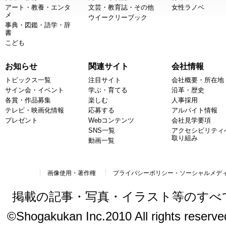
アート・教養・エンタ
文芸・教育誌・その他
女性ラノベ
メ
ウイークリーブック
事典・図鑑・語学・辞
書
こども
お知らせ
関連サイト
会社情報
トピックス一覧
注目サイト
会社概要・所在地
サイン会・イベント
学ぶ・育てる
沿革・歴史
各賞・作品募集
楽しむ
人事採用
テレビ・映画化情報
応募する
アルバイト情報
プレゼント
Webコンテンツ
会社見学要項
SNS一覧
アクセシビリティ
取り組み
動画一覧
画像使用・著作権
プライバシーポリシー・ソーシャルメデ
掲載の記事・写真・イラスト等のすべ
©Shogakukan Inc.2010 All rights reserved.