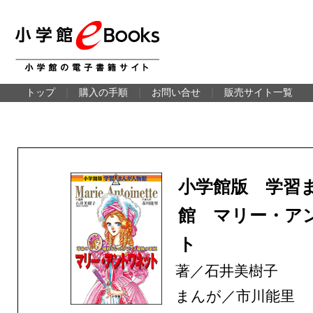
トップ
｜
購入の手順
｜
お問い合せ
｜
販売サイト一覧
小学館版 学習
館 マリー・ア
ト
著／石井美樹子
まんが／市川能里