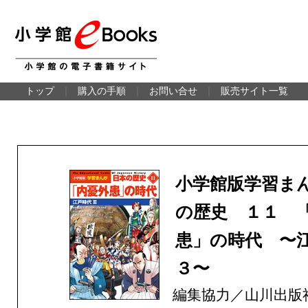
トップ
｜
購入の手順
｜
お問い合せ
｜
販売サイト一覧
小学館版学習ま
の歴史 １１ 
患」の時代 〜
３〜
編集協力／山川出版