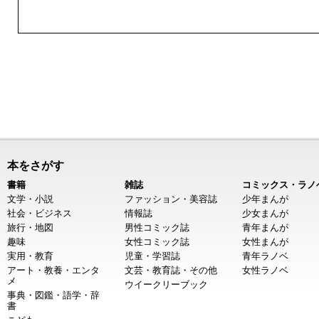
本をさがす
書籍
雑誌
コミックス・ラノ
文学・小説
ファッション・美容誌
少年まんが
社会・ビジネス
情報誌
少女まんが
旅行・地図
男性コミック誌
青年まんが
趣味
女性コミック誌
女性まんが
実用・教育
児童・学習誌
青年ラノベ
アート・教養・エンタ
文芸・教育誌・その他
女性ラノベ
メ
ウイークリーブック
事典・図鑑・語学・辞
書