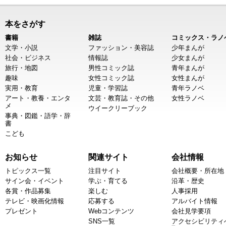
本をさがす
書籍
雑誌
コミックス・ラノ
文学・小説
ファッション・美容誌
少年まんが
社会・ビジネス
情報誌
少女まんが
旅行・地図
男性コミック誌
青年まんが
趣味
女性コミック誌
女性まんが
実用・教育
児童・学習誌
青年ラノベ
アート・教養・エンタ
文芸・教育誌・その他
女性ラノベ
メ
ウイークリーブック
事典・図鑑・語学・辞
書
こども
お知らせ
関連サイト
会社情報
トピックス一覧
注目サイト
会社概要・所在地
サイン会・イベント
学ぶ・育てる
沿革・歴史
各賞・作品募集
楽しむ
人事採用
テレビ・映画化情報
応募する
アルバイト情報
プレゼント
Webコンテンツ
会社見学要項
SNS一覧
アクセシビリティ