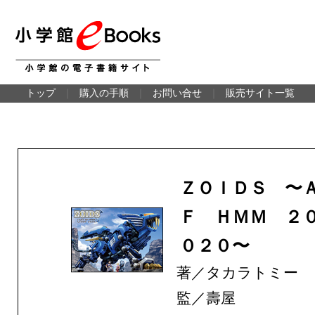
トップ
｜
購入の手順
｜
お問い合せ
｜
販売サイト一覧
ＺＯＩＤＳ 〜
Ｆ ＨＭＭ ２
０２０〜
著／タカラトミー
監／壽屋