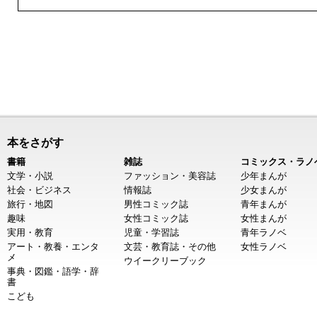
本をさがす
書籍
雑誌
コミックス・ラノ
文学・小説
ファッション・美容誌
少年まんが
社会・ビジネス
情報誌
少女まんが
旅行・地図
男性コミック誌
青年まんが
趣味
女性コミック誌
女性まんが
実用・教育
児童・学習誌
青年ラノベ
アート・教養・エンタ
文芸・教育誌・その他
女性ラノベ
メ
ウイークリーブック
事典・図鑑・語学・辞
書
こども