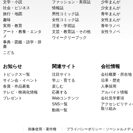
文学・小説
ファッション・美容誌
少年まんが
社会・ビジネス
情報誌
少女まんが
旅行・地図
男性コミック誌
青年まんが
趣味
女性コミック誌
女性まんが
実用・教育
児童・学習誌
青年ラノベ
アート・教養・エンタ
文芸・教育誌・その他
女性ラノベ
メ
ウイークリーブック
事典・図鑑・語学・辞
書
こども
お知らせ
関連サイト
会社情報
トピックス一覧
注目サイト
会社概要・所在地
サイン会・イベント
学ぶ・育てる
沿革・歴史
各賞・作品募集
楽しむ
人事採用
テレビ・映画化情報
応募する
アルバイト情報
プレゼント
Webコンテンツ
会社見学要項
SNS一覧
アクセシビリティ
取り組み
動画一覧
画像使用・著作権
プライバシーポリシー・ソーシャルメデ