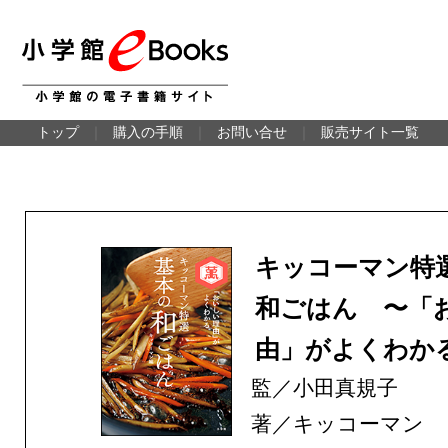
トップ
｜
購入の手順
｜
お問い合せ
｜
販売サイト一覧
キッコーマン特
和ごはん 〜「
由」がよくわか
監／小田真規子
著／キッコーマン