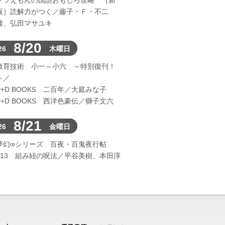
ドラえもんの国語おもしろ攻略 ［新
版］読解力がつく／藤子・Ｆ・不二
雄、弘田マサユキ
8/20
26
木曜日
教育技術 小一～小六 ～特別復刊！
～／
P+D BOOKS 二百年／大庭みな子
P+D BOOKS 西洋色豪伝／獅子文六
8/21
26
金曜日
夢幻∞シリーズ 百夜・百鬼夜行帖
113 組み紐の呪法／平谷美樹、本田淳