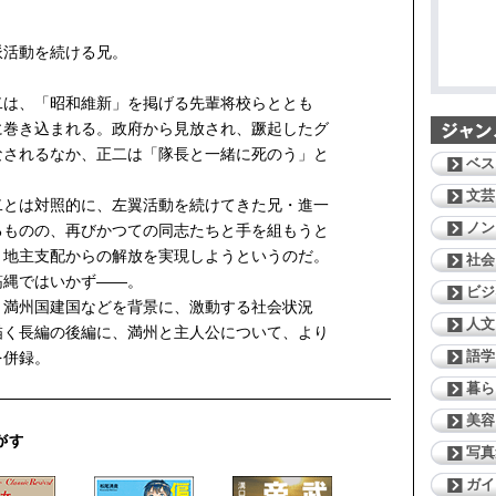
派活動を続ける兄。
は、「昭和維新」を掲げる先輩将校らととも
に巻き込まれる。政府から見放され、蹶起したグ
なされるなか、正二は「隊長と一緒に死のう」と
ベス
文芸
とは対照的に、左翼活動を続けてきた兄・進一
ノン
るものの、再びかつての同志たちと手を組もうと
、地主支配からの解放を実現しようというのだ。
社会
筋縄ではいかず——。
ビジ
満州国建国などを背景に、激動する社会状況
人文
描く長編の後編に、満州と主人公について、より
語学
を併録。
暮ら
美容
写真
ガイ