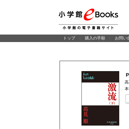
トップ
｜
購入の手順
｜
お問い
高
本