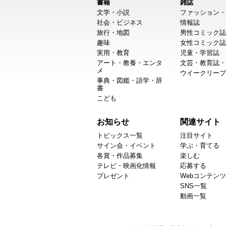
書籍
雑誌
文学・小説
ファッション・
社会・ビジネス
情報誌
旅行・地図
男性コミック誌
趣味
女性コミック誌
実用・教育
児童・学習誌
アート・教養・エンタ
文芸・教育誌・
メ
ウイークリーブ
事典・図鑑・語学・辞
書
こども
お知らせ
関連サイト
トピックス一覧
注目サイト
サイン会・イベント
学ぶ・育てる
各賞・作品募集
楽しむ
テレビ・映画化情報
応募する
プレゼント
Webコンテンツ
SNS一覧
動画一覧