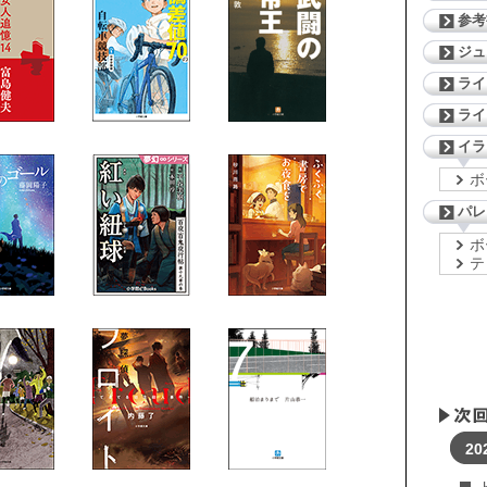
参考
ジ
ライ
ライ
イラ
ボ
パレ
ボ
テ
20