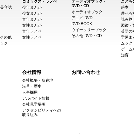
コミックス・ラノベ
オーディオブック・
こども
DVD・CD
美容誌
少年まんが
絵本
オーディオブック
少女まんが
遊べる
アニメ DVD
青年まんが
読み物
DVD BOOK
女性まんが
図鑑・
ウイークリーブック
青年ラノベ
英語の
その他 DVD・CD
その他
女性ラノベ
学習ま
ック
ムック
ゲーム
知育
会社情報
お問い合わせ
会社概要・所在地
沿革・歴史
人事採用
アルバイト情報
会社見学要項
アクセシビリティへの
取り組み