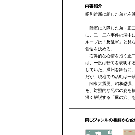
昭和維新に組した弟と左
陸軍に入隊した弟・正二
に、二・二六事件の渦中
ループは「反乱軍」と見
覚悟を決める。
右翼的な心情を抱く正二
は、一度は転向を表明す
していた。満州を舞台に
だが、現地での活動は一
関東大震災、昭和恐慌、
を、対照的な兄弟の姿を
深く解説する「尻の穴」