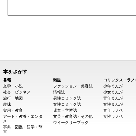
本をさがす
書籍
雑誌
コミックス・ラノ
文学・小説
ファッション・美容誌
少年まんが
社会・ビジネス
情報誌
少女まんが
旅行・地図
男性コミック誌
青年まんが
趣味
女性コミック誌
女性まんが
実用・教育
児童・学習誌
青年ラノベ
アート・教養・エンタ
文芸・教育誌・その他
女性ラノベ
メ
ウイークリーブック
事典・図鑑・語学・辞
書