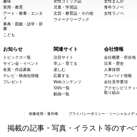
趣味
女性コミック誌
女性まんが
実用・教育
児童・学習誌
青年ラノベ
アート・教養・エンタ
文芸・教育誌・その他
女性ラノベ
メ
ウイークリーブック
事典・図鑑・語学・辞
書
こども
お知らせ
関連サイト
会社情報
トピックス一覧
注目サイト
会社概要・所在地
サイン会・イベント
学ぶ・育てる
沿革・歴史
各賞・作品募集
楽しむ
人事採用
テレビ・映画化情報
応募する
アルバイト情報
プレゼント
Webコンテンツ
会社見学要項
SNS一覧
アクセシビリティ
取り組み
動画一覧
画像使用・著作権
プライバシーポリシー・ソーシャルメデ
掲載の記事・写真・イラスト等のすべ