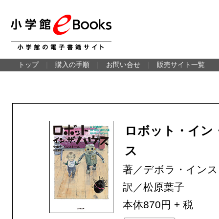
トップ
｜
購入の手順
｜
お問い合せ
｜
販売サイト一覧
ロボット・イン
ス
著／デボラ・インス
訳／松原葉子
本体870円 + 税