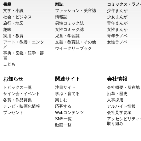
書籍
雑誌
コミックス・ラノ
文学・小説
ファッション・美容誌
少年まんが
社会・ビジネス
情報誌
少女まんが
旅行・地図
男性コミック誌
青年まんが
趣味
女性コミック誌
女性まんが
実用・教育
児童・学習誌
青年ラノベ
アート・教養・エンタ
文芸・教育誌・その他
女性ラノベ
メ
ウイークリーブック
事典・図鑑・語学・辞
書
こども
お知らせ
関連サイト
会社情報
トピックス一覧
注目サイト
会社概要・所在地
サイン会・イベント
学ぶ・育てる
沿革・歴史
各賞・作品募集
楽しむ
人事採用
テレビ・映画化情報
応募する
アルバイト情報
プレゼント
Webコンテンツ
会社見学要項
SNS一覧
アクセシビリティ
取り組み
動画一覧