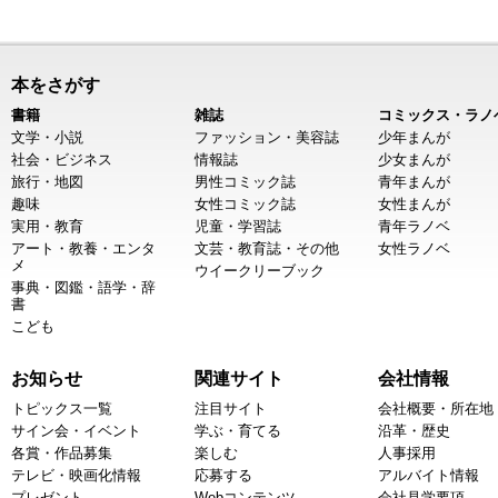
本をさがす
書籍
雑誌
コミックス・ラノ
文学・小説
ファッション・美容誌
少年まんが
社会・ビジネス
情報誌
少女まんが
旅行・地図
男性コミック誌
青年まんが
趣味
女性コミック誌
女性まんが
実用・教育
児童・学習誌
青年ラノベ
アート・教養・エンタ
文芸・教育誌・その他
女性ラノベ
メ
ウイークリーブック
事典・図鑑・語学・辞
書
こども
お知らせ
関連サイト
会社情報
トピックス一覧
注目サイト
会社概要・所在地
サイン会・イベント
学ぶ・育てる
沿革・歴史
各賞・作品募集
楽しむ
人事採用
テレビ・映画化情報
応募する
アルバイト情報
プレゼント
Webコンテンツ
会社見学要項