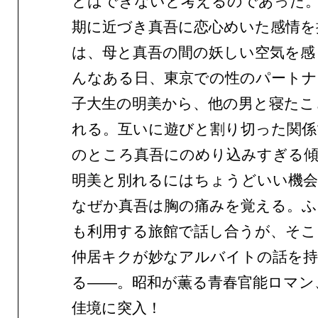
とはできないと考えるのであった
期に近づき真吾に恋心めいた感情を
は、母と真吾の間の妖しい空気を感
んなある日、東京での性のパートナ
子大生の明美から、他の男と寝たこ
れる。互いに遊びと割り切った関係
のところ真吾にのめり込みすぎる
明美と別れるにはちょうどいい機
なぜか真吾は胸の痛みを覚える。
も利用する旅館で話し合うが、そこ
仲居キクが妙なアルバイトの話を
る——。昭和が薫る青春官能ロマン
佳境に突入！