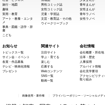
旅行・地図
男性コミック誌
青年まんが
趣味
女性コミック誌
女性まんが
実用・教育
児童・学習誌
青年ラノベ
アート・教養・エンタ
文芸・教育誌・その他
女性ラノベ
メ
ウイークリーブック
事典・図鑑・語学・辞
書
こども
お知らせ
関連サイト
会社情報
トピックス一覧
注目サイト
会社概要・所在地
サイン会・イベント
学ぶ・育てる
沿革・歴史
各賞・作品募集
楽しむ
人事採用
テレビ・映画化情報
応募する
アルバイト情報
プレゼント
Webコンテンツ
会社見学要項
SNS一覧
アクセシビリティ
取り組み
動画一覧
画像使用・著作権
プライバシーポリシー・ソーシャルメデ