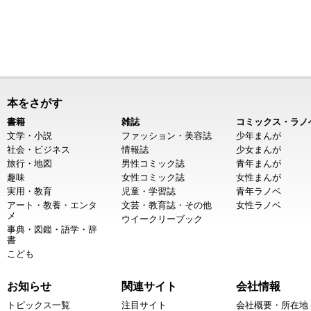
本をさがす
書籍
雑誌
コミックス・ラノ
文学・小説
ファッション・美容誌
少年まんが
社会・ビジネス
情報誌
少女まんが
旅行・地図
男性コミック誌
青年まんが
趣味
女性コミック誌
女性まんが
実用・教育
児童・学習誌
青年ラノベ
アート・教養・エンタ
文芸・教育誌・その他
女性ラノベ
メ
ウイークリーブック
事典・図鑑・語学・辞
書
こども
お知らせ
関連サイト
会社情報
トピックス一覧
注目サイト
会社概要・所在地