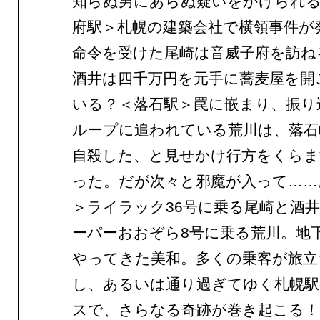
知らぬ男にあらぬ疑いをかけられる
府駅＞札幌の建築会社で横領事件が
命令を受けた尾崎は音威子府を訪ね
酒井は四千万円を元手に蕎麦屋を開
いる？＜落石駅＞罠に嵌まり、振り
ループに追われている荒川は、落石
自殺した、と見せかけ行方をくら
った。だが次々と邪魔が入って……
＞ライラック36号に乗る尾崎と酒
ーパーおおぞら8号に乗る荒川。地
やってきた美和。多くの乗客が旅立
し、あるいは通り過ぎてゆく札幌駅
スで、さらなる奇跡が巻き起こる！