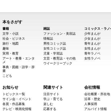
本をさがす
書籍
雑誌
コミックス・ラノ
文学・小説
ファッション・美容誌
少年まんが
社会・ビジネス
情報誌
少女まんが
旅行・地図
男性コミック誌
青年まんが
趣味
女性コミック誌
女性まんが
実用・教育
児童・学習誌
青年ラノベ
アート・教養・エンタ
文芸・教育誌・その他
女性ラノベ
メ
ウイークリーブック
事典・図鑑・語学・辞
書
こども
お知らせ
関連サイト
会社情報
トピックス一覧
注目サイト
会社概要・所在地
サイン会・イベント
学ぶ・育てる
沿革・歴史
各賞・作品募集
楽しむ
人事採用
テレビ・映画化情報
応募する
アルバイト情報