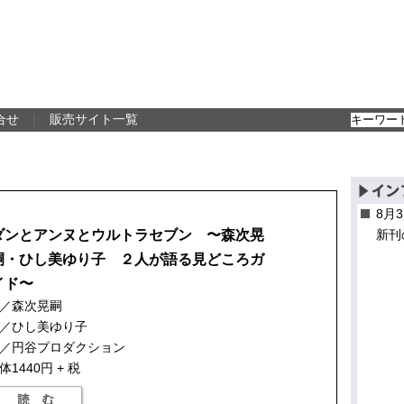
合せ
｜
販売サイト一覧
8月
ダンとアンヌとウルトラセブン 〜森次晃
新刊
嗣・ひし美ゆり子 ２人が語る見どころガ
イド〜
／森次晃嗣
／ひし美ゆり子
／円谷プロダクション
体1440円 + 税