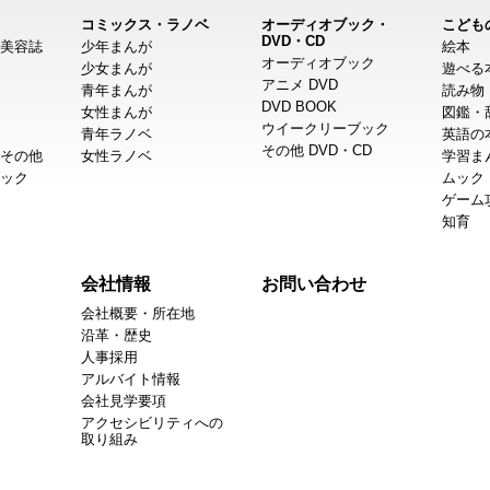
コミックス・ラノベ
オーディオブック・
こども
DVD・CD
美容誌
少年まんが
絵本
オーディオブック
少女まんが
遊べる
アニメ DVD
青年まんが
読み物
DVD BOOK
女性まんが
図鑑・
ウイークリーブック
青年ラノベ
英語の
その他 DVD・CD
その他
女性ラノベ
学習ま
ック
ムック
ゲーム
知育
会社情報
お問い合わせ
会社概要・所在地
沿革・歴史
人事採用
アルバイト情報
会社見学要項
アクセシビリティへの
取り組み