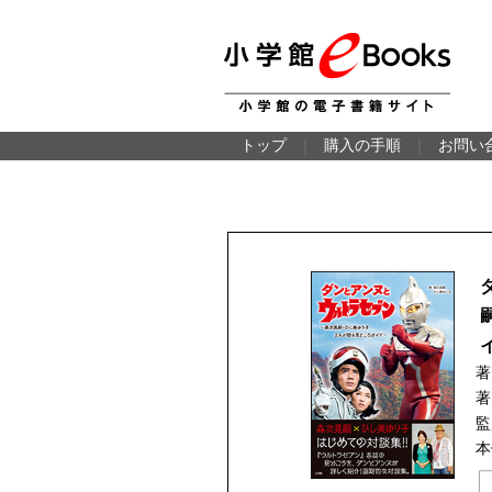
トップ
｜
購入の手順
｜
お問い
著
著
監
本