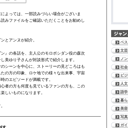
末によっては、一部読みづらい場合がございま
ち読みファイルをご確認いただくことをお勧めし
ダンとアンヌが紹介。
ベス
文芸
ブン』の各話を、主人公のモロボシダン役の森次
ノン
ひし美ゆり子さんが対談形式で紹介します。
マのシーンを中心に、ストーリーの見どころはも
社会
れたの方の印象、ロケ地での様々な出来事、宇宙
ビジ
影時のエピソードが満載です。
人文
心者の方も何度も見ているファンの方も、この
語学
に楽しいものになります。
暮ら
す。
美容
写真
ガイ