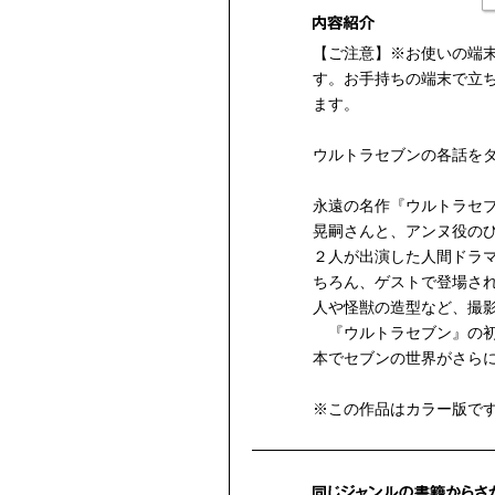
【ご注意】※お使いの端
す。お手持ちの端末で立
ます。
ウルトラセブンの各話を
永遠の名作『ウルトラセ
晃嗣さんと、アンヌ役の
２人が出演した人間ドラ
ちろん、ゲストで登場さ
人や怪獣の造型など、撮
『ウルトラセブン』の初
本でセブンの世界がさら
※この作品はカラー版で