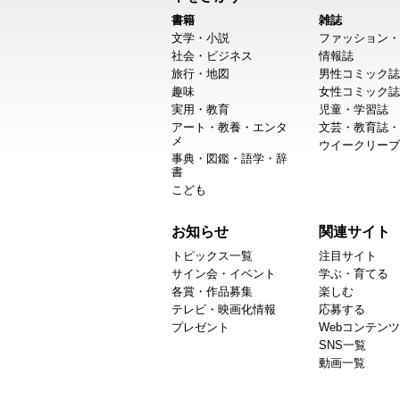
書籍
雑誌
文学・小説
ファッション・
社会・ビジネス
情報誌
旅行・地図
男性コミック誌
趣味
女性コミック誌
実用・教育
児童・学習誌
アート・教養・エンタ
文芸・教育誌・
メ
ウイークリーブ
事典・図鑑・語学・辞
書
こども
お知らせ
関連サイト
トピックス一覧
注目サイト
サイン会・イベント
学ぶ・育てる
各賞・作品募集
楽しむ
テレビ・映画化情報
応募する
プレゼント
Webコンテンツ
SNS一覧
動画一覧