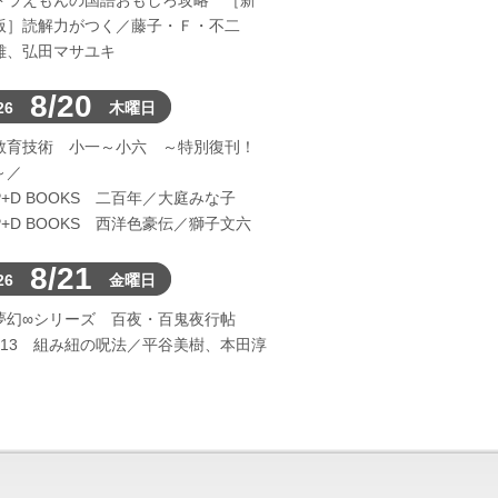
ドラえもんの国語おもしろ攻略 ［新
版］読解力がつく／藤子・Ｆ・不二
雄、弘田マサユキ
8/20
26
木曜日
教育技術 小一～小六 ～特別復刊！
～／
P+D BOOKS 二百年／大庭みな子
P+D BOOKS 西洋色豪伝／獅子文六
8/21
26
金曜日
夢幻∞シリーズ 百夜・百鬼夜行帖
113 組み紐の呪法／平谷美樹、本田淳