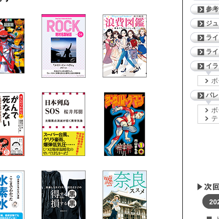
参考
ジ
ライ
ライ
イラ
ボ
パレ
ボ
テ
20