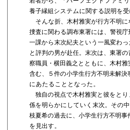
若者から、「パーフェクトファミリ
養子縁組システムに関する説明を受
そんな折、木村雅実が行方不明に
捜査に関わる調布東署には、警視庁
一課から末次紀夫という一風変わっ
と評判の男が赴任。末次は、東署の
察職員・横田義之とともに、木村雅
含む、５件の小学生行方不明未解決
にあたることとなった。
独自の視点で木村雅実と彼をとり
係を明らかにしていく末次。その中
枝夏希の過去に、小学生行方不明事
を見出す。