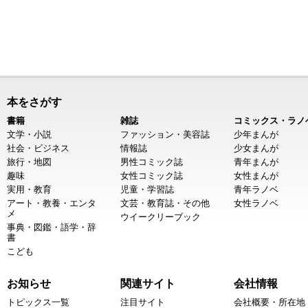
本をさがす
書籍
雑誌
コミックス・ラノ
文学・小説
ファッション・美容誌
少年まんが
社会・ビジネス
情報誌
少女まんが
旅行・地図
男性コミック誌
青年まんが
趣味
女性コミック誌
女性まんが
実用・教育
児童・学習誌
青年ラノベ
アート・教養・エンタ
文芸・教育誌・その他
女性ラノベ
メ
ウイークリーブック
事典・図鑑・語学・辞
書
こども
お知らせ
関連サイト
会社情報
トピックス一覧
注目サイト
会社概要・所在地