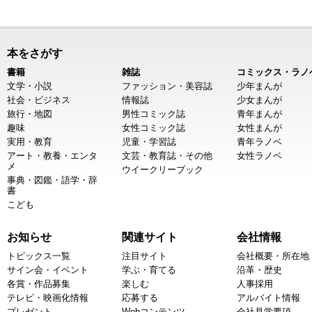
本をさがす
書籍
雑誌
コミックス・ラノ
文学・小説
ファッション・美容誌
少年まんが
社会・ビジネス
情報誌
少女まんが
旅行・地図
男性コミック誌
青年まんが
趣味
女性コミック誌
女性まんが
実用・教育
児童・学習誌
青年ラノベ
アート・教養・エンタ
文芸・教育誌・その他
女性ラノベ
メ
ウイークリーブック
事典・図鑑・語学・辞
書
こども
お知らせ
関連サイト
会社情報
トピックス一覧
注目サイト
会社概要・所在地
サイン会・イベント
学ぶ・育てる
沿革・歴史
各賞・作品募集
楽しむ
人事採用
テレビ・映画化情報
応募する
アルバイト情報
プレゼント
Webコンテンツ
会社見学要項