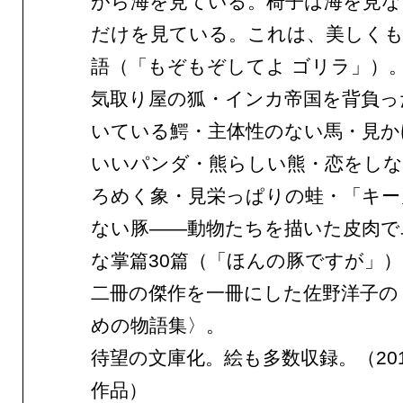
がら海を見ている。椅子は海を見な
だけを見ている。これは、美しくも
語（「もぞもぞしてよ ゴリラ」）
気取り屋の狐・インカ帝国を背負っ
いている鰐・主体性のない馬・見か
いいパンダ・熊らしい熊・恋をしな
ろめく象・見栄っぱりの蛙・「キー
ない豚——動物たちを描いた皮肉で
な掌篇30篇（「ほんの豚ですが」）
二冊の傑作を一冊にした佐野洋子の
めの物語集〉。
待望の文庫化。絵も多数収録。（201
作品）