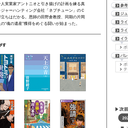
ン人実業家アントニオと引き揚げの計画を練る真
参考
レジャーハンティング会社「ネプチューン」のＣ
ジ
が立ちはだかる。恩師の田野倉教授、同期の片岡
ライ
の“魂の遺産”獲得をめぐる闘いが始まった。
ライ
イラ
ボ
パレ
ボ
テ
20