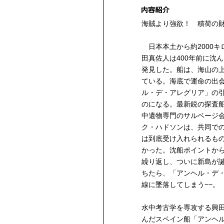
海賊より強欲！ 積荷の財
日本本土から約2000キロ
田真佐人は400年前に沈
発見した。船は、海山の上
ている。海底で運命の出
ル・デ・アレグリア」の
のになる。最新鋭の探査
中遺物専門のサルベージ会
ク・ハドソンは、共同で
は到底受け入れられるも
かった。沈船ポイントから
繰り返し、ついに新島が
ちたら、「アンヘル・デ・
線に墜落してしまう−−。
水中考古学を専攻する興
んだスペイン船「アンヘ