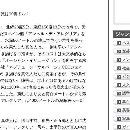
貨は10億ドル！
、北緯28度5分、東経158度19分の地点で、興
んだスペイン船「アンヘル・デ・アレグリア」を
、水深50メートルの地点で危うい均衡を保っ
ベス
会いを果たした真佐人は、一刻も早い「アンヘ
文芸
引き揚げを目指すが、そのコストは天文学的なも
ノン
船「オーシャン・イリュージョン」を所有する水
社「ネプチューン・サルベージ」CEOジェイ
社会
の引き揚げを真佐人たちに提案するが、その条件
ビジ
のではない。障害は、地上だけにあるわけではな
人文
東に100キロの地点にあった海底火山が噴火を
語学
誕生した。震動によりあと何百メートルかずり落
アレグリア」は4000メートルの深海底へ一直
暮ら
美容
写真
田真佐人は、四百年前、祖先・正五郎とともに沈
ガイ
ル・デ・アレグリア」号を、太平洋のど真ん中の