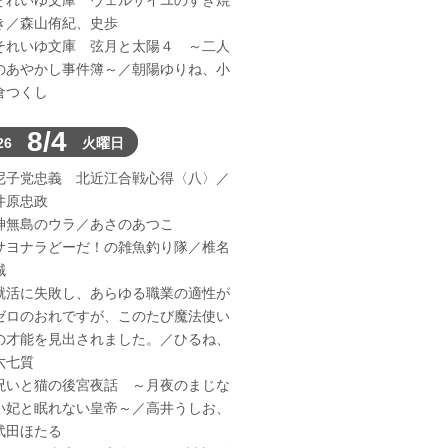
それいゆ文庫 ヴェルサイユのすき焼
き／森山侑紀、史歩
それいゆ文庫 弦月と太陽４ ～二人
のあやかし事件簿～／朝陽ゆりね、小
倉つくし
8/4
26
火曜日
尼子党忠義 北近江合戦心得〈八〉／
井原忠政
神無島のウラ／あさのあつこ
サヨナラどーだ！の雑魚釣り隊／椎名
誠
就活に失敗し、あらゆる職業の適性が
ゼロのおれですが、このたび魔法使い
の才能を見出されました。／ひるね、
六七質
呪いと猫の後宮夜話 ～月夜のまじな
い妃と眠れない皇帝～／高井うしお、
武田ほたる