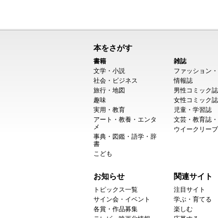
本をさがす
書籍
雑誌
文学・小説
ファッション・
社会・ビジネス
情報誌
旅行・地図
男性コミック誌
趣味
女性コミック誌
実用・教育
児童・学習誌
アート・教養・エンタ
文芸・教育誌・
メ
ウイークリーブ
事典・図鑑・語学・辞
書
こども
お知らせ
関連サイト
トピックス一覧
注目サイト
サイン会・イベント
学ぶ・育てる
各賞・作品募集
楽しむ