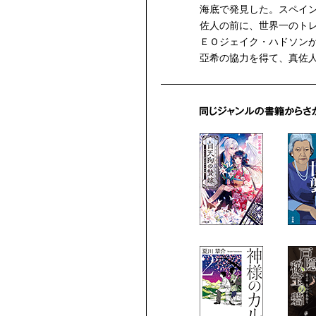
海底で発見した。スペイ
佐人の前に、世界一のト
ＥＯジェイク・ハドソン
亞希の協力を得て、真佐人