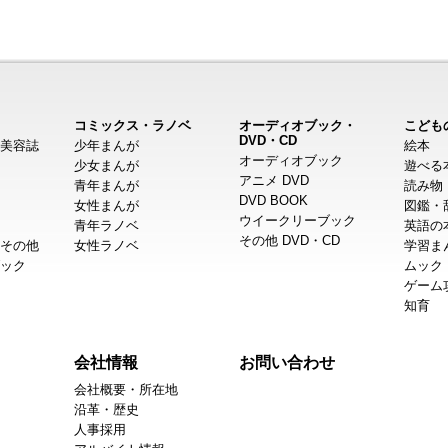
コミックス・ラノベ
オーディオブック・
こども
DVD・CD
美容誌
少年まんが
絵本
オーディオブック
少女まんが
遊べる
アニメ DVD
青年まんが
読み物
DVD BOOK
女性まんが
図鑑・
ウイークリーブック
青年ラノベ
英語の
その他 DVD・CD
その他
女性ラノベ
学習ま
ック
ムック
ゲーム
知育
会社情報
お問い合わせ
会社概要・所在地
沿革・歴史
人事採用