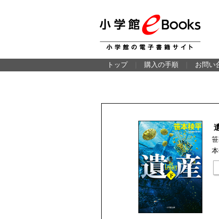
トップ
｜
購入の手順
｜
お問い
遺
笹
本