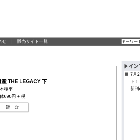
合せ
｜
販売サイト一覧
7月
産 THE LEGACY 下
ト！
新刊
本稜平
体690円 + 税