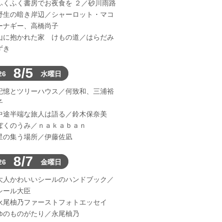
ふくふく書房でお夜食を ２／砂川雨路
野生の暗き岸辺／シャーロット・マコ
ーナギー、高橋尚子
山に抱かれた家 けもの道／はらだみ
ずき
8/5
26
水曜日
記憶とツリーハウス／何致和、三浦裕
子
中途半端な旅人は語る／鈴木保奈美
ぼくのうみ／ｎａｋａｂａｎ
星の集う場所／伊藤佐凪
8/7
26
金曜日
大人かわいいシールのハンドブック／
シール大臣
永尾柚乃ファーストフォトエッセイ
ゆのものがたり／永尾柚乃