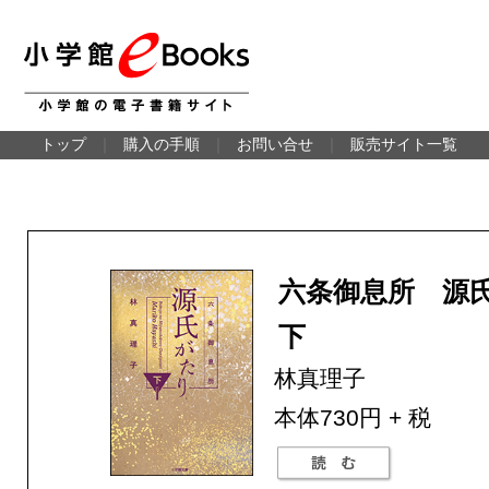
トップ
｜
購入の手順
｜
お問い合せ
｜
販売サイト一覧
六条御息所 源
下
林真理子
本体730円 + 税