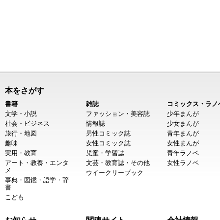
本をさがす
書籍
雑誌
コミックス・ラノ
文学・小説
ファッション・美容誌
少年まんが
社会・ビジネス
情報誌
少女まんが
旅行・地図
男性コミック誌
青年まんが
趣味
女性コミック誌
女性まんが
実用・教育
児童・学習誌
青年ラノベ
アート・教養・エンタ
文芸・教育誌・その他
女性ラノベ
メ
ウイークリーブック
事典・図鑑・語学・辞
書
こども