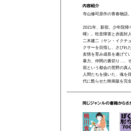
寺山修司原作の青春物語
2021年、新宿。少年院
暉）。吃音障害と赤面対
二木建二（ヤン・イクチ
クサーを目指し、さびれ
友情を育み成長を遂げて
暴力、仲間の裏切り…、
宿という都会の荒野の真
人間たちを描いた、魂を
代に甦らせた映画版を完