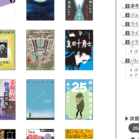
参考
ジ
ライ
ライ
イラ
ボ
パレ
ボ
テ
20