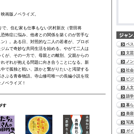
。映画版ノベライズ。
帰りで、住む家も仕事もない沢村新次（菅田将
人恐怖症に悩み、他者との関係を築くのが苦手な
ュン）。ある日、対照的な二人の若者が、プロボ
ベス
たジムで奇妙な共同生活を始める。やがて二人は
文芸
いくが、その一方で、母親との離別、父親からの
ノン
それぞれが抱える問題に向き合うことになる。新
ん中で孤独と戦い、誰かと繋がりたいと渇望する
社会
揺さぶる青春物語。寺山修司唯一の長編小説を現
ビジ
全ノベライズ！
人文
語学
暮ら
美容
写真
ガイ