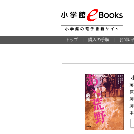
トップ
｜
購入の手順
｜
お問い
著
原
脚
脚
本