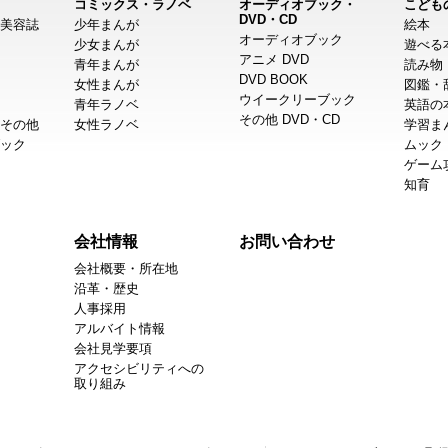
コミックス・ラノベ
オーディオブック・
こども
DVD・CD
美容誌
少年まんが
絵本
オーディオブック
少女まんが
遊べる
アニメ DVD
青年まんが
読み物
DVD BOOK
女性まんが
図鑑・
ウイークリーブック
青年ラノベ
英語の
その他 DVD・CD
その他
女性ラノベ
学習ま
ック
ムック
ゲーム
知育
会社情報
お問い合わせ
会社概要・所在地
沿革・歴史
人事採用
アルバイト情報
会社見学要項
アクセシビリティへの
取り組み