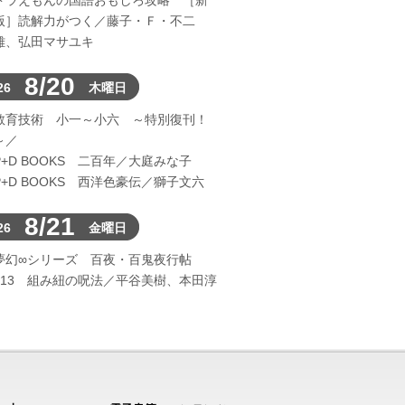
ドラえもんの国語おもしろ攻略 ［新
版］読解力がつく／藤子・Ｆ・不二
雄、弘田マサユキ
8/20
26
木曜日
教育技術 小一～小六 ～特別復刊！
～／
P+D BOOKS 二百年／大庭みな子
P+D BOOKS 西洋色豪伝／獅子文六
8/21
26
金曜日
夢幻∞シリーズ 百夜・百鬼夜行帖
113 組み紐の呪法／平谷美樹、本田淳