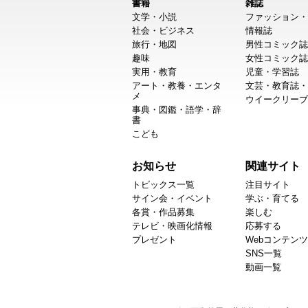
書籍
雑誌
文学・小説
ファッション・
社会・ビジネス
情報誌
旅行・地図
男性コミック誌
趣味
女性コミック誌
実用・教育
児童・学習誌
アート・教養・エンタ
文芸・教育誌・
メ
ウイークリーブ
事典・図鑑・語学・辞
書
こども
お知らせ
関連サイト
トピックス一覧
注目サイト
サイン会・イベント
学ぶ・育てる
各賞・作品募集
楽しむ
テレビ・映画化情報
応募する
プレゼント
Webコンテンツ
SNS一覧
動画一覧