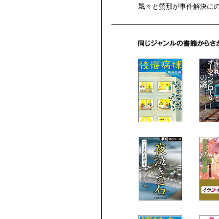
飄々と螢那が事件解決にの