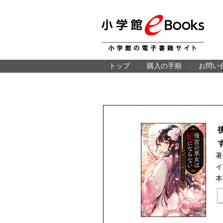
トップ
｜
購入の手順
｜
お問い
著
イ
本