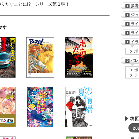
りだすことに!? シリーズ第２弾！
参考
ジ
ライ
ライ
イラ
ボ
パレ
ボ
テ
20