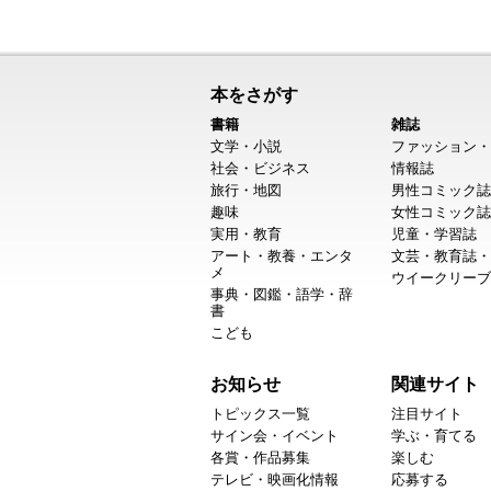
本をさがす
書籍
雑誌
文学・小説
ファッション・
社会・ビジネス
情報誌
旅行・地図
男性コミック誌
趣味
女性コミック誌
実用・教育
児童・学習誌
アート・教養・エンタ
文芸・教育誌・
メ
ウイークリーブ
事典・図鑑・語学・辞
書
こども
お知らせ
関連サイト
トピックス一覧
注目サイト
サイン会・イベント
学ぶ・育てる
各賞・作品募集
楽しむ
テレビ・映画化情報
応募する