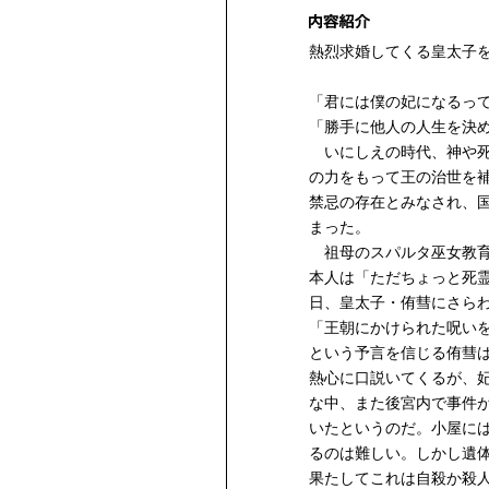
熱烈求婚してくる皇太子
「君には僕の妃になるっ
「勝手に他人の人生を決
いにしえの時代、神や死
の力をもって王の治世を
禁忌の存在とみなされ、
まった。
祖母のスパルタ巫女教育
本人は「ただちょっと死
日、皇太子・侑彗にさら
「王朝にかけられた呪い
という予言を信じる侑彗
熱心に口説いてくるが、
な中、また後宮内で事件
いたというのだ。小屋に
るのは難しい。しかし遺
果たしてこれは自殺か殺