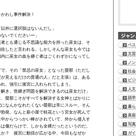
をかわし事件解決！
て以外に選択肢はないんだし」
めないでくださいー」
者とも通じる不思議な能力を持った巫女は、そ
ベス
補佐したと言われる。しかしそんな巫女も今では
文芸
国内に巫女の血を継ぐ者はごくわずかになってし
ノン
で、その「禁忌の巫女」となった螢那（ただし
社会
霊が見えるだけの普通の人」だと主張）は、ある
ビジ
われ、強引に後宮に入れられてしまう。
人文
を解き、世継ぎ問題を解決できるのは巫女だけ」
語学
は、螢那こそがすべてを解決する女神とばかりに
妃になんかなれたくない螢那は常にスルー。そん
暮ら
が勃発。なんと薪小屋で桂花という宮女が死んで
美容
は中からつっかい棒がされていて、外から侵入す
写真
体は傷だらけで、しかも全裸だったというのだ。
ガイ
人か？ 後宮に動揺が広がる中、今回もなぜか