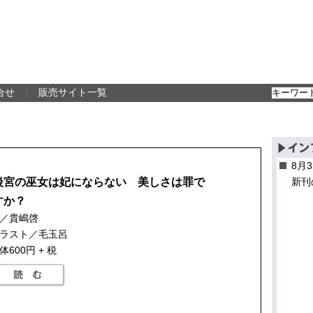
合せ
｜
販売サイト一覧
8月
後宮の巫女は妃にならない 美しさは罪で
新刊
すか？
／貴嶋啓
ラスト／毛玉呂
体600円 + 税