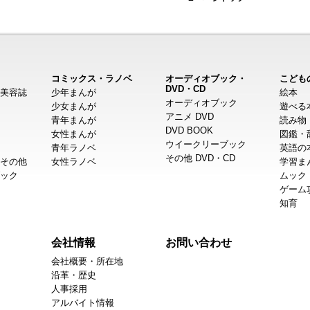
コミックス・ラノベ
オーディオブック・
こども
DVD・CD
美容誌
少年まんが
絵本
オーディオブック
少女まんが
遊べる
アニメ DVD
青年まんが
読み物
DVD BOOK
女性まんが
図鑑・
ウイークリーブック
青年ラノベ
英語の
その他 DVD・CD
その他
女性ラノベ
学習ま
ック
ムック
ゲーム
知育
会社情報
お問い合わせ
会社概要・所在地
沿革・歴史
人事採用
アルバイト情報