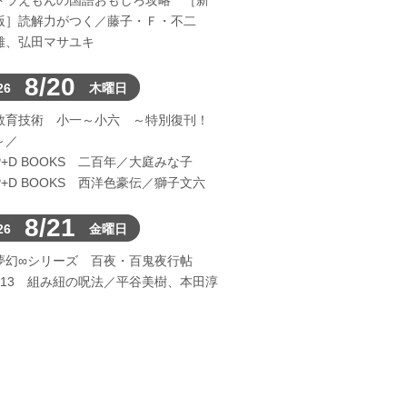
ドラえもんの国語おもしろ攻略 ［新
版］読解力がつく／藤子・Ｆ・不二
雄、弘田マサユキ
8/20
26
木曜日
教育技術 小一～小六 ～特別復刊！
～／
P+D BOOKS 二百年／大庭みな子
P+D BOOKS 西洋色豪伝／獅子文六
8/21
26
金曜日
夢幻∞シリーズ 百夜・百鬼夜行帖
113 組み紐の呪法／平谷美樹、本田淳