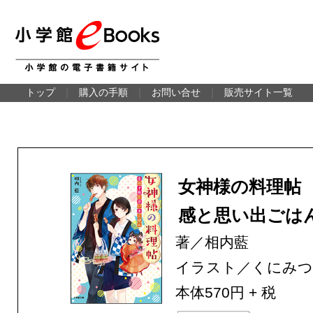
トップ
｜
購入の手順
｜
お問い合せ
｜
販売サイト一覧
女神様の料理帖
感と思い出ごは
著／相内藍
イラスト／くにみつ
本体570円 + 税