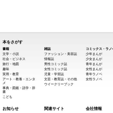
本をさがす
書籍
雑誌
コミックス・ラノ
文学・小説
ファッション・美容誌
少年まんが
社会・ビジネス
情報誌
少女まんが
旅行・地図
男性コミック誌
青年まんが
趣味
女性コミック誌
女性まんが
実用・教育
児童・学習誌
青年ラノベ
アート・教養・エンタ
文芸・教育誌・その他
女性ラノベ
メ
ウイークリーブック
事典・図鑑・語学・辞
書
こども
お知らせ
関連サイト
会社情報