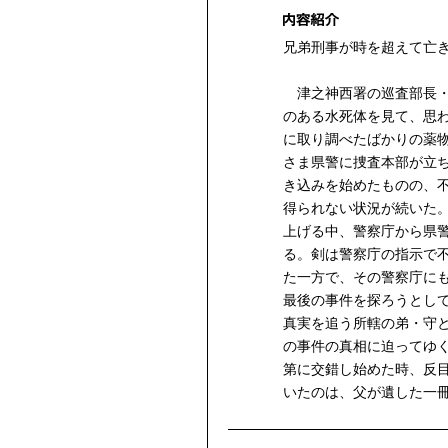
兄弟刑事が時を超えて亡
津之神西署の巡査部長・
のある水死体を見て、思
に取り調べたばかりの薬
さま県警に捜査本部が立
き込みを始めたものの、
得られない状況が続いた
上げる中、警察庁から県
る。剣は警察庁の指示で
た一方で、その警察庁に
最後の事件を探ろうとし
真実を追う所轄の弟・守
の事件の真相に迫ってゆ
第に交錯し始めた時、反
いたのは、父が遺した一