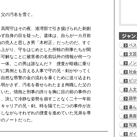
き父の汚名を雪ぐ。
高岡守はその夜、港湾部で引き揚げられた刺創
わず自身の目を疑った。遺体は、自らが一カ月前
物の売人と思しき男「木村正」だったのだ。すぐ
ベス
ち上がり、守をはじめとした所轄の刑事たちが聞
文芸
不可解なことに被害者の名前以外の情報が何一つ
ノン
。一体、この男は誰なんだ？ 捜査が暗礁に乗り
警に異例とも言える人事で守の兄・剣がやってく
社会
不自然な県警の金の流れを暴くために送り込まれ
ビジ
も明かさず、汚名を着せられたまま殉職した父の
人文
ていた。情熱と刑事の誇りを胸に目の前の事件の
語学
と、決して冷静な姿勢を崩すことなく二十一年前
くキャリアの兄・剣。時を隔てた二つの事件が次
暮ら
目しながらそれぞれの捜査を進めていた兄弟を導
美容
冊のノートだった。
写真
ガイ