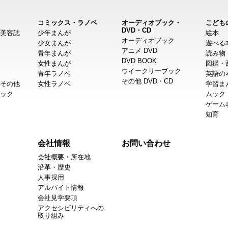
コミックス・ラノベ
オーディオブック・
こども
DVD・CD
美容誌
少年まんが
絵本
オーディオブック
少女まんが
遊べる
アニメ DVD
青年まんが
読み物
DVD BOOK
女性まんが
図鑑・
ウイークリーブック
青年ラノベ
英語の
その他 DVD・CD
その他
女性ラノベ
学習ま
ック
ムック
ゲーム
知育
会社情報
お問い合わせ
会社概要・所在地
沿革・歴史
人事採用
アルバイト情報
会社見学要項
アクセシビリティへの
取り組み