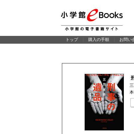
トップ
｜
購入の手順
｜
お問い
三
本