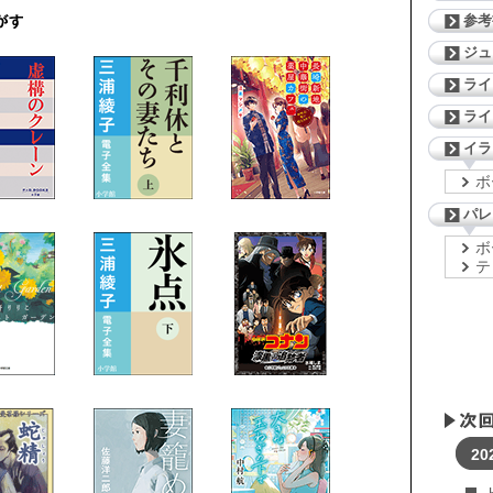
参考
ジ
ライ
ライ
イラ
ボ
パレ
ボ
テ
20