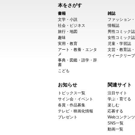
本をさがす
書籍
雑誌
文学・小説
ファッション・
社会・ビジネス
情報誌
旅行・地図
男性コミック誌
趣味
女性コミック誌
実用・教育
児童・学習誌
アート・教養・エンタ
文芸・教育誌・
メ
ウイークリーブ
事典・図鑑・語学・辞
書
こども
お知らせ
関連サイト
トピックス一覧
注目サイト
サイン会・イベント
学ぶ・育てる
各賞・作品募集
楽しむ
テレビ・映画化情報
応募する
プレゼント
Webコンテンツ
SNS一覧
動画一覧