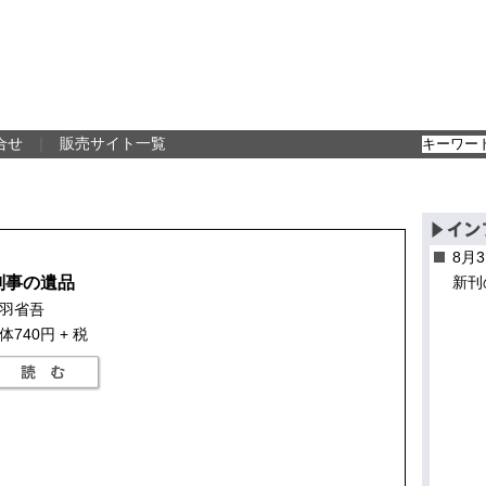
合せ
｜
販売サイト一覧
8月
刑事の遺品
新刊
羽省吾
体740円 + 税