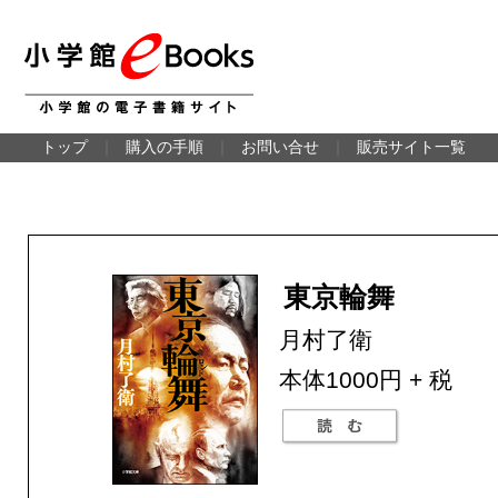
トップ
｜
購入の手順
｜
お問い合せ
｜
販売サイト一覧
東京輪舞
月村了衛
本体1000円 + 税