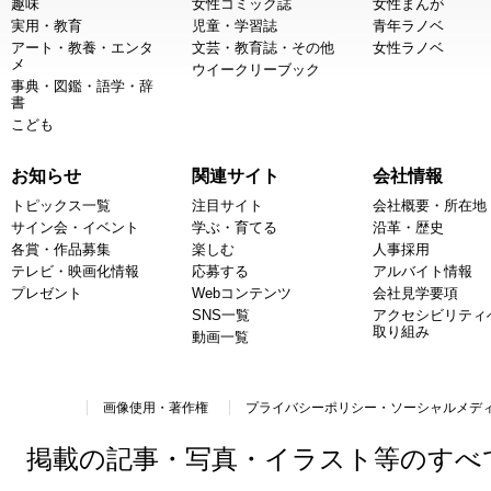
趣味
女性コミック誌
女性まんが
実用・教育
児童・学習誌
青年ラノベ
アート・教養・エンタ
文芸・教育誌・その他
女性ラノベ
メ
ウイークリーブック
事典・図鑑・語学・辞
書
こども
お知らせ
関連サイト
会社情報
トピックス一覧
注目サイト
会社概要・所在地
サイン会・イベント
学ぶ・育てる
沿革・歴史
各賞・作品募集
楽しむ
人事採用
テレビ・映画化情報
応募する
アルバイト情報
プレゼント
Webコンテンツ
会社見学要項
SNS一覧
アクセシビリティ
取り組み
動画一覧
画像使用・著作権
プライバシーポリシー・ソーシャルメデ
掲載の記事・写真・イラスト等のすべ