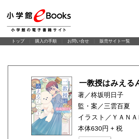
トップ
｜
購入の手順
｜
お問い合せ
｜
販売サイト一覧
一教授はみえる
著／柊坂明日子
監・案／三雲百夏
イラスト／ＹＡＮＡ
本体630円 + 税