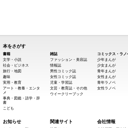
本をさがす
書籍
雑誌
コミックス・ラノ
文学・小説
ファッション・美容誌
少年まんが
社会・ビジネス
情報誌
少女まんが
旅行・地図
男性コミック誌
青年まんが
趣味
女性コミック誌
女性まんが
実用・教育
児童・学習誌
青年ラノベ
アート・教養・エンタ
文芸・教育誌・その他
女性ラノベ
メ
ウイークリーブック
事典・図鑑・語学・辞
書
こども
お知らせ
関連サイト
会社情報