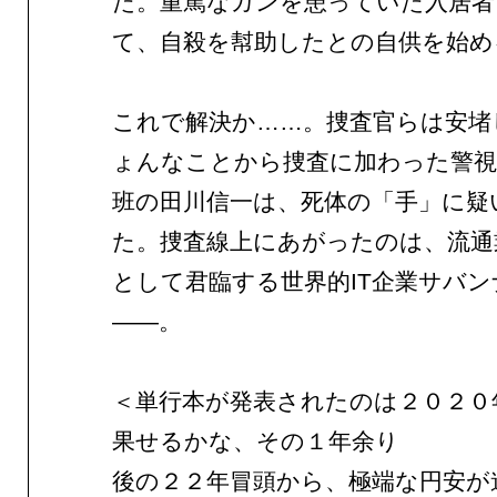
た。重篤なガンを患っていた入居者
て、自殺を幇助したとの自供を始め
これで解決か……。捜査官らは安堵
ょんなことから捜査に加わった警視
班の田川信一は、死体の「手」に疑
た。捜査線上にあがったのは、流通
として君臨する世界的IT企業サバ
——。
＜単行本が発表されたのは２０２０
果せるかな、その１年余り
後の２２年冒頭から、極端な円安が