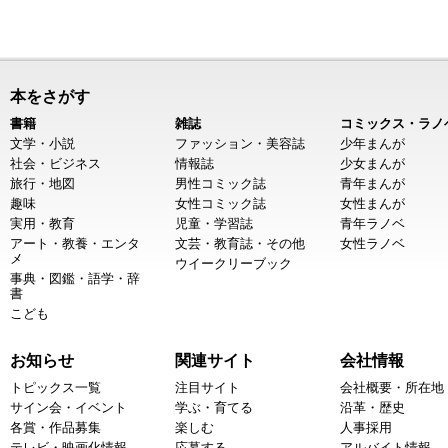
本をさがす
書籍
雑誌
コミックス・ラノ
文学・小説
ファッション・美容誌
少年まんが
社会・ビジネス
情報誌
少女まんが
旅行・地図
男性コミック誌
青年まんが
趣味
女性コミック誌
女性まんが
実用・教育
児童・学習誌
青年ラノベ
アート・教養・エンタ
文芸・教育誌・その他
女性ラノベ
メ
ウイークリーブック
事典・図鑑・語学・辞
書
こども
お知らせ
関連サイト
会社情報
トピックス一覧
注目サイト
会社概要・所在地
サイン会・イベント
学ぶ・育てる
沿革・歴史
各賞・作品募集
楽しむ
人事採用
テレビ・映画化情報
応募する
アルバイト情報