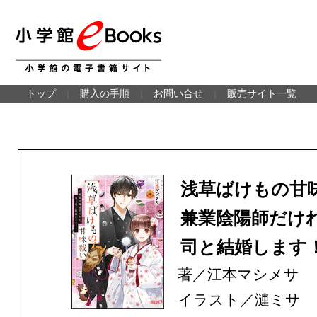
トップ
｜
購入の手順
｜
お問い合せ
｜
販売サイト一覧
浅草ばけもの甘
兼業陰陽師だけ
司と結婚します
著／江本マシメサ
イラスト／漣ミサ