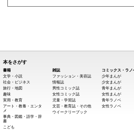
本をさがす
書籍
雑誌
コミックス・ラノ
文学・小説
ファッション・美容誌
少年まんが
社会・ビジネス
情報誌
少女まんが
旅行・地図
男性コミック誌
青年まんが
趣味
女性コミック誌
女性まんが
実用・教育
児童・学習誌
青年ラノベ
アート・教養・エンタ
文芸・教育誌・その他
女性ラノベ
メ
ウイークリーブック
事典・図鑑・語学・辞
書
こども