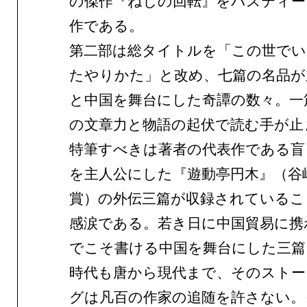
の傑作『ねじの回転』をパスティー
作である。
第二部は総タイトルを「この世でい
たやりかた」と改め、七篇の名品が
と中国を舞台にした奇譚の数々。一
の文章力と物語の起伏で読む手が止
特筆すべきは著者の代表作である盲
を主人公にした『遊動亭円木』（谷
賞）の外伝三篇が収録されているこ
感涙である。若き日に中国貿易に携
でこそ書ける中国を舞台にした三篇
時代も唐から現代まで、そのストー
グは凡百の作家の追随を許さない。