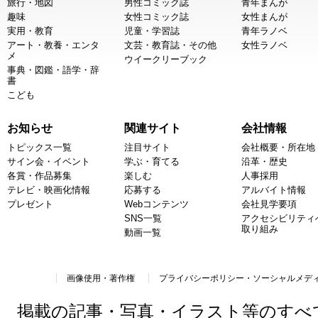
旅行・地図
男性コミック誌
青年まんが
趣味
女性コミック誌
女性まんが
実用・教育
児童・学習誌
青年ラノベ
アート・教養・エンタ
文芸・教育誌・その他
女性ラノベ
メ
ウイークリーブック
事典・図鑑・語学・辞
書
こども
お知らせ
関連サイト
会社情報
トピックス一覧
注目サイト
会社概要・所在地
サイン会・イベント
学ぶ・育てる
沿革・歴史
各賞・作品募集
楽しむ
人事採用
テレビ・映画化情報
応募する
アルバイト情報
プレゼント
Webコンテンツ
会社見学要項
SNS一覧
アクセシビリティ
取り組み
動画一覧
画像使用・著作権
プライバシーポリシー・ソーシャルメデ
掲載の記事・写真・イラスト等のすべ