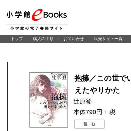
トップ
｜
購入の手順
｜
お問い合せ
｜
販売サイト一覧
抱擁／この世で
えたやりかた
辻原登
本体790円 + 税