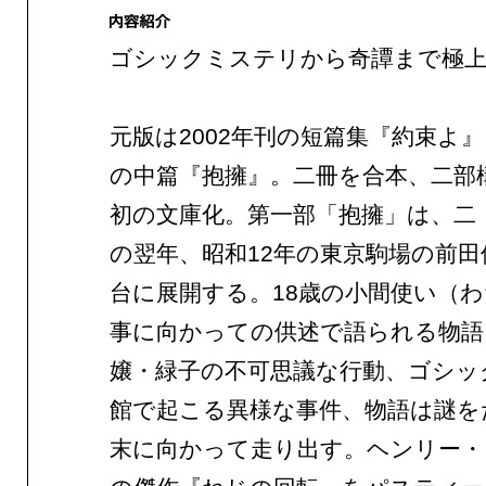
ゴシックミステリから奇譚まで極上
元版は2002年刊の短篇集『約束よ』
の中篇『抱擁』。二冊を合本、二部
初の文庫化。第一部「抱擁」は、二
の翌年、昭和12年の東京駒場の前田
台に展開する。18歳の小間使い（
事に向かっての供述で語られる物語
嬢・緑子の不可思議な行動、ゴシッ
館で起こる異様な事件、物語は謎を
末に向かって走り出す。ヘンリー・